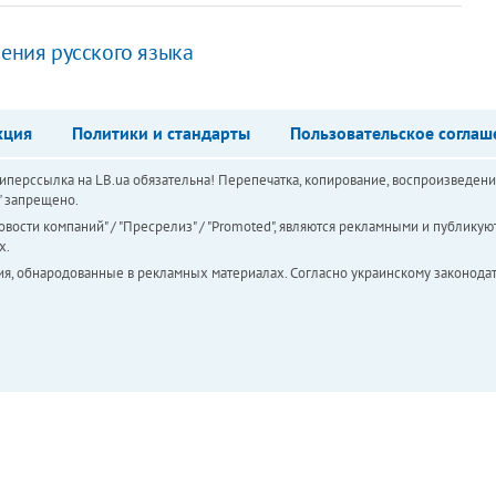
чения русского языка
кция
Политики и стандарты
Пользовательское соглаш
перссылка на LB.ua обязательна! Перепечатка, копирование, воспроизведени
а" запрещено.
вости компаний" / "Пресрелиз" / "Promoted", являются рекламными и публикуют
х.
ия, обнародованные в рекламных материалах. Согласно украинскому законодат