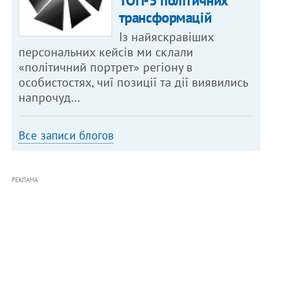
ТОП-5 політичних
трансформацій
Із найяскравіших
персональних кейсів ми склали
«політичний портрет» регіону в
особистостях, чиї позиції та дії виявились
напрочуд…
Все записи блогов
РЕКЛАМА