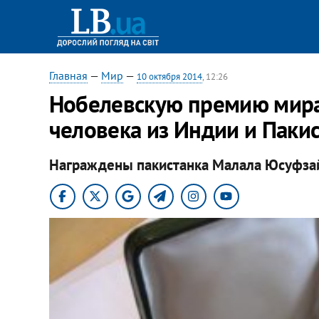
Главная
—
Мир
—
10 октября 2014
, 12:26
Нобелевскую премию мира
человека из Индии и Паки
Награждены пакистанка Малала Юсуфзай 