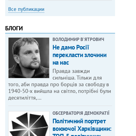
Все публикации
БЛОГИ
ВОЛОДИМИР В'ЯТРОВИЧ
Не дамо Росії
перекласти злочини
на нас
Правда завжди
сильніша. Тільки для
того, аби правда про борців за свободу в
1940-50-х вийшла на світло, потрібні були
десятиліття,…
ОБСЕРВАТОРІЯ ДЕМОКРАТІЇ
Політичний портрет
воюючої Харківщини: