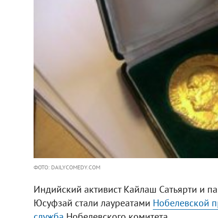
ФОТО: DAILYCOMEDY.COM
Индийский активист Кайлаш Сатьярти и п
Юсуфзай стали лауреатами
Нобелевской 
служба
Нобелевского комитета.