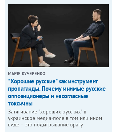
МАРІЯ КУЧЕРЕНКО
"Хорошие русские" как инструмент
пропаганды. Почему мнимые русские
оппозиционеры и несогласные
токсичны
Затягивание "хороших русских" в
украинское медиа-поле в том или ином
виде – это подыгрывание врагу.