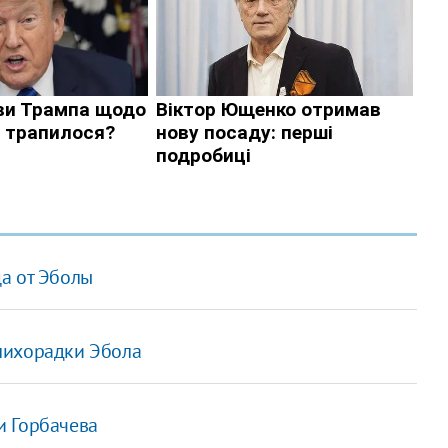
а от Эболы
лихорадки Эбола
и Горбачева