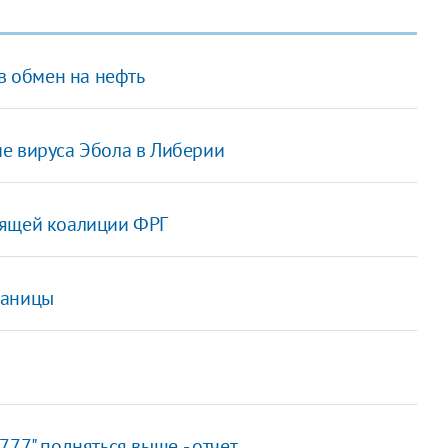
 в обмен на нефть
е вируса Эбола в Либерии
вящей коалиции ФРГ
раницы
77" подняться выше, - отчет