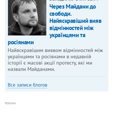
Через Майдани до
свободи.
Найяскравіший вияв
відмінностей між
українцями та
росіянами
Найяскравішим виявом відмінностей між
українцями та росіянами в недавній
історії є масові акції протесту, які ми
назвали Майданами.
Все записи блогов
РЕКЛАМА