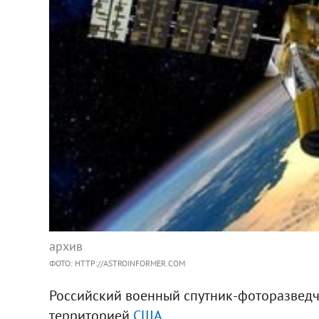
архив
ФОТО: HTTP://ASTROINFORMER.COM
Российский военный спутник-фоторазведчи
территорией
США
.