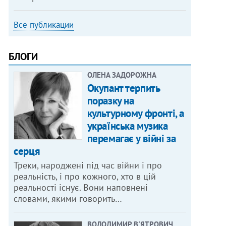
Все публикации
БЛОГИ
ОЛЕНА ЗАДОРОЖНА
Окупант терпить
поразку на
культурному фронті, а
українська музика
перемагає у війні за
серця
Треки, народжені під час війни і про
реальність, і про кожного, хто в цій
реальності існує. Вони наповнені
словами, якими говорить…
ВОЛОДИМИР В'ЯТРОВИЧ