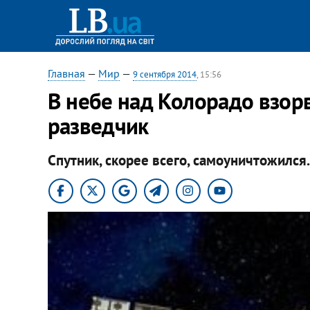
Главная
—
Мир
—
9 сентября 2014
, 15:56
​В небе над Колорадо взор
разведчик
Спутник, скорее всего, самоуничтожился.