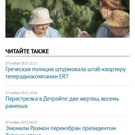
ЧИТАЙТЕ ТАКЖЕ
07 ноября 2013, 11:11
Греческая полиция штурмовала штаб-квартиру
телерадиокомпании ERT
07 ноября 2013, 10:36
Перестрелка в Детройте: две жертвы, восемь
раненых
07 ноября 2013, 08:15
Эмомали Рахмон переизбран президентом