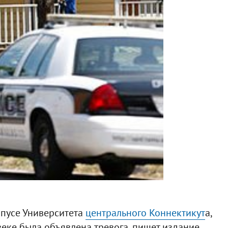
пусе Университета
центрального Коннектикут
а,
еке была объявлена тревога, пишет издание