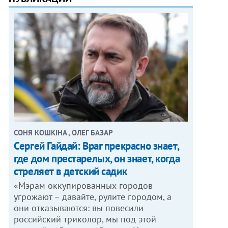
СОНЯ КОШКІНА , ОЛЕГ БАЗАР
Сергей Гайдай: Враг прекрасно знает,
где дом престарелых, он знает, когда
стреляет в детский садик
«Мэрам оккупированных городов
угрожают – давайте, рулите городом, а
они отказываются: вы повесили
российский триколор, мы под этой