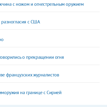
ужчина с ножом и огнестрельным оружием
 разногласия с США
ро
говорились о прекращении огня
тве французских журналистов
иморужия на границе с Сирией