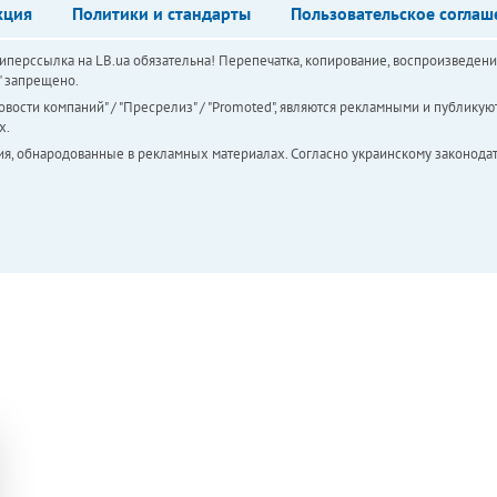
кция
Политики и стандарты
Пользовательское соглаш
перссылка на LB.ua обязательна! Перепечатка, копирование, воспроизведени
а" запрещено.
вости компаний" / "Пресрелиз" / "Promoted", являются рекламными и публикуют
х.
ия, обнародованные в рекламных материалах. Согласно украинскому законодат