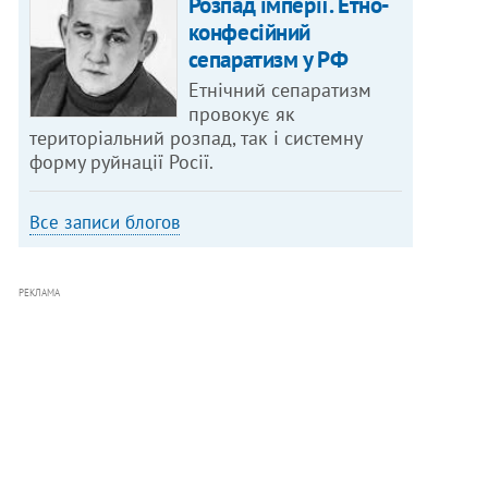
Розпад імперії. Етно-
конфесійний
сепаратизм у РФ
Етнічний сепаратизм
провокує як
територіальний розпад, так і системну
форму руйнації Росії.
Все записи блогов
РЕКЛАМА