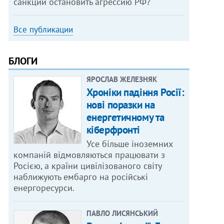
санкции остановить агрессию РФ?
Все публикации
БЛОГИ
ЯРОСЛАВ ЖЕЛЕЗНЯК
Хроніки падіння Росії:
нові поразки на
енергетичному та
кіберфронті
Усе більше іноземних
компаній відмовляються працювати з
Росією, а країни цивілізованого світу
наближують ембарго на російські
енергоресурси.
ПАВЛО ЛИСЯНСЬКИЙ