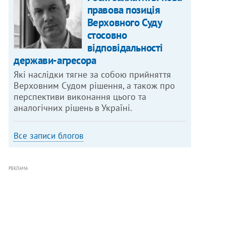
правова позиція
Верховного Суду
стосовно
відповідальності
держави-агресора
Які наслідки тягне за собою прийняття
Верховним Судом рішення, а також про
перспективи виконання цього та
аналогічних рішень в Україні.
Все записи блогов
РЕКЛАМА