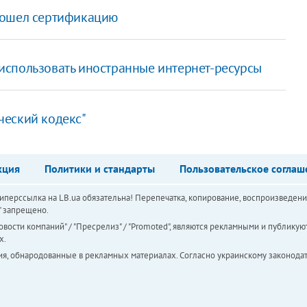
рошел сертификацию
использовать иностранные интернет-ресурсы
ческий кодекс"
кция
Политики и стандарты
Пользовательское соглаш
перссылка на LB.ua обязательна! Перепечатка, копирование, воспроизведени
а" запрещено.
вости компаний" / "Пресрелиз" / "Promoted", являются рекламными и публикуют
х.
ия, обнародованные в рекламных материалах. Согласно украинскому законодат