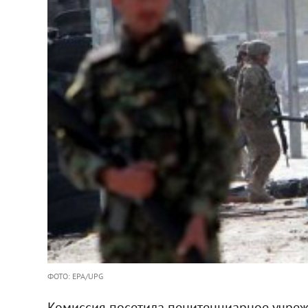
ФОТО: EPA/UPG
Комиссия посетила пенитенциарное учреж