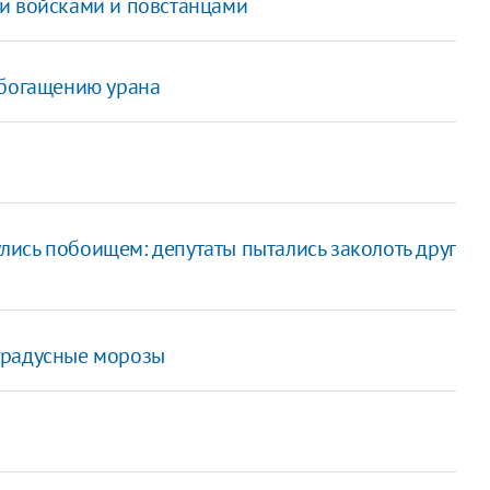
и войсками и повстанцами
обогащению урана
ись побоищем: депутаты пытались заколоть друг
градусные морозы