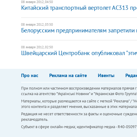
08 января 2012, 04:50
Китайский транспортный вертолет AC313 п
08 января 2012, 03:50
Белорусским предпринимателям запретили 
08 января 2012, 02:50
Швейцарский Центробанк опубликовал "эти
Про нас
Реклама на сайте
Ивенты
Реда
При полном или частичном воспроизведении материалов прямая ги
ссылка на агентство "Українськi Новини" и "Украинская Фото Групп
Материалы, которые размещаются на сайте с меткой "Реклама" / "Но
этого контента и разделяет мнения, высказанные в этих материала
Редакция не несет ответственности за факты и оценочные сужден
рекламодатель.
Субъект в сфере онлайн-медиа; идентификатор медиа - R40-05097