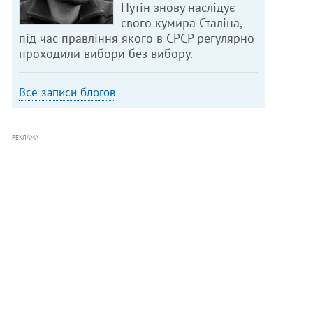
Путін знову наслідує
свого кумира Сталіна,
під час правління якого в СРСР регулярно
проходили вибори без вибору.
Все записи блогов
РЕКЛАМА