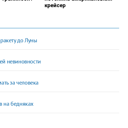
 ракету до Луны
оей невиновности
ать за человека
в на бедняках
м