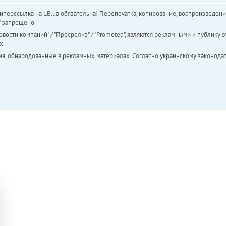
перссылка на LB.ua обязательна! Перепечатка, копирование, воспроизведени
а" запрещено.
вости компаний" / "Пресрелиз" / "Promoted", являются рекламными и публикуют
х.
ия, обнародованные в рекламных материалах. Согласно украинскому законодат