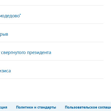
омодедово"
зрыв
 свергнутого президента
изиса
кция
Политики и стандарты
Пользовательское соглаш