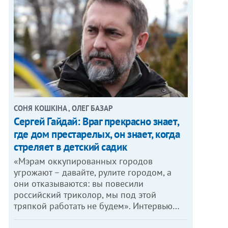
СОНЯ КОШКІНА , ОЛЕГ БАЗАР
Сергей Гайдай: Враг прекрасно знает,
где дом престарелых, он знает, когда
стреляет в детский садик
«Мэрам оккупированных городов
угрожают – давайте, рулите городом, а
они отказываются: вы повесили
российский триколор, мы под этой
тряпкой работать не будем». Интервью…