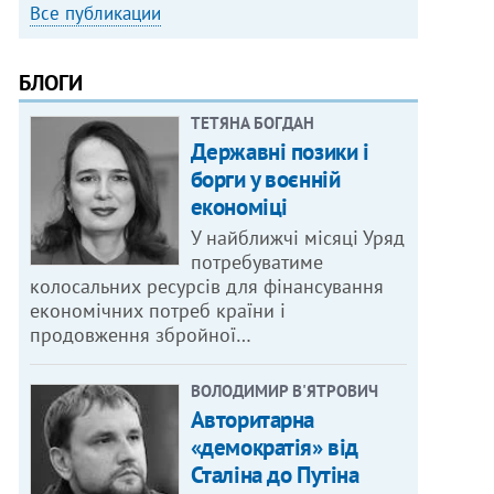
Все публикации
БЛОГИ
ТЕТЯНА БОГДАН
Державні позики і
борги у воєнній
економіці
У найближчі місяці Уряд
потребуватиме
колосальних ресурсів для фінансування
економічних потреб країни і
продовження збройної…
ВОЛОДИМИР В'ЯТРОВИЧ
Авторитарна
«демократія» від
Сталіна до Путіна