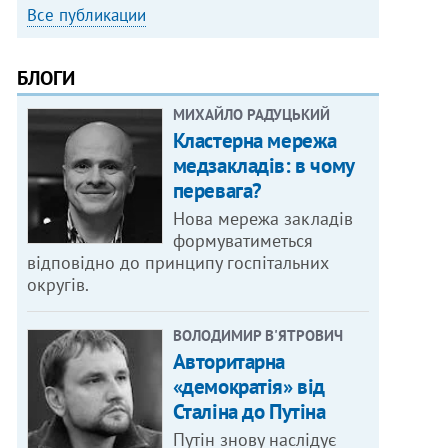
Все публикации
БЛОГИ
МИХАЙЛО РАДУЦЬКИЙ
Кластерна мережа
медзакладів: в чому
перевага?
Нова мережа закладів
формуватиметься
відповідно до принципу госпітальних
округів.
ВОЛОДИМИР В'ЯТРОВИЧ
Авторитарна
«демократія» від
Сталіна до Путіна
Путін знову наслідує