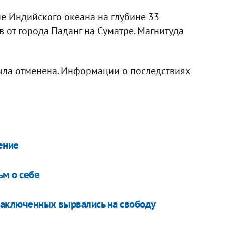
е Индийского океана на глубине 33
 от города Паданг на Суматре. Магнитуда
ыла отменена. Информации о последствиях
ение
ьм о себе
заключенных вырвались на свободу