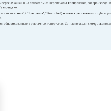
перссылка на LB.ua обязательна! Перепечатка, копирование, воспроизведени
а" запрещено.
вости компаний" / "Пресрелиз" / "Promoted", являются рекламными и публикуют
х.
ия, обнародованные в рекламных материалах. Согласно украинскому законодат