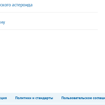
тского астероида
ину
кция
Политики и стандарты
Пользовательское соглаш