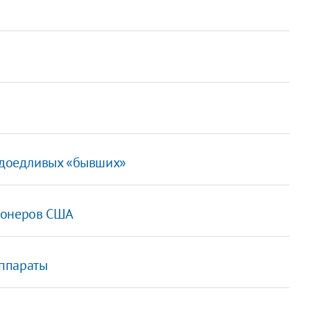
надоедливых «бывших»
ионеров США
аппараты