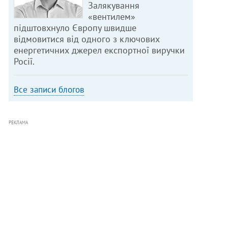
Залякування
«вентилем»
підштовхнуло Європу швидше
відмовитися від одного з ключових
енергетичних джерел експортної виручки
Росії.
Все записи блогов
РЕКЛАМА