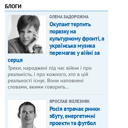
БЛОГИ
ОЛЕНА ЗАДОРОЖНА
Окупант терпить
поразку на
культурному фронті, а
українська музика
перемагає у війні за
серця
Треки, народжені під час війни і про
реальність, і про кожного, хто в цій
реальності існує. Вони наповнені
словами, якими говорить…
ЯРОСЛАВ ЖЕЛЕЗНЯК
Росія втрачає ринки
збуту, енергетичні
проекти та футбол