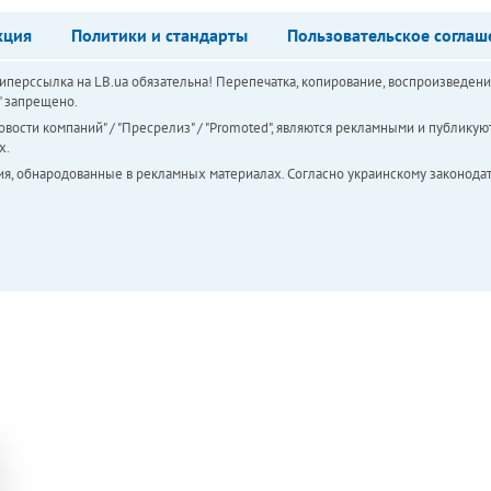
кция
Политики и стандарты
Пользовательское соглаш
перссылка на LB.ua обязательна! Перепечатка, копирование, воспроизведени
а" запрещено.
вости компаний" / "Пресрелиз" / "Promoted", являются рекламными и публикуют
х.
ия, обнародованные в рекламных материалах. Согласно украинскому законодат