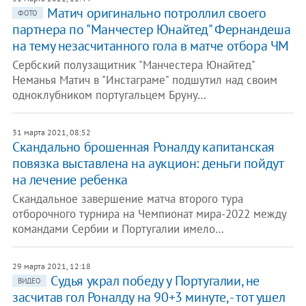
Матич оригинально потроллил своего
ФОТО
партнера по "Манчестер Юнайтед" Фернандеша
на тему незасчитанного гола в матче отбора ЧМ
Сербский полузащитник "Манчестера Юнайтед"
Неманья Матич в "Инстаграме" подшутил над своим
одноклубником португальцем Бруну…
31 марта 2021, 08:52
Скандально брошенная Роналду капитанская
повязка выставлена на аукцион: деньги пойдут
на лечение ребенка
Скандальное завершение матча второго тура
отборочного турнира на Чемпионат мира-2022 между
командами Сербии и Португалии имело…
29 марта 2021, 12:18
Судья украл победу у Португалии, не
ВИДЕО
засчитав гол Роналду на 90+3 минуте, - тот ушел