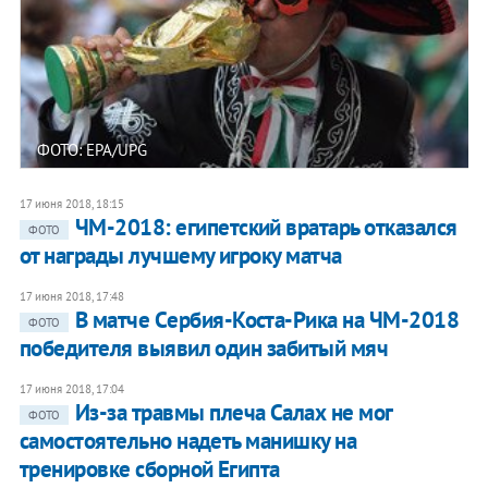
ФОТО: EPA/UPG
17 июня 2018, 18:15
ЧМ-2018: египетский вратарь отказался
ФОТО
от награды лучшему игроку матча
17 июня 2018, 17:48
В матче Cербия-Коста-Рика на ЧМ-2018
ФОТО
победителя выявил один забитый мяч
17 июня 2018, 17:04
Из-за травмы плеча Салах не мог
ФОТО
самостоятельно надеть манишку на
тренировке сборной Египта