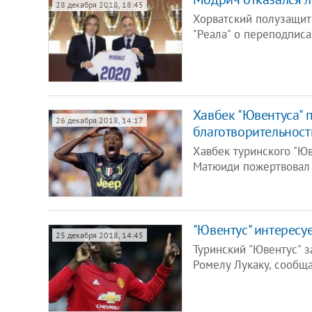
28 декабря 2018, 18:45
Хорватский полузащит
"Реала" о переподписа
Хавбек "Ювентуса" п
26 декабря 2018, 14:17
благотворительност
Хавбек туринского "Ю
Матюиди пожертвовал
"Ювентус" интерес
25 декабря 2018, 14:45
Туринский "Ювентус" 
Ромелу Лукаку, сообщае