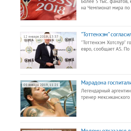
Более 5 тыс. фанатов,
на Чемпионат мира по
"Тоттенхэм" согласил
12 января 2019, 13:37
"Тоттенхэм Хотспур" г
евро, сообщает AS. П
Марадона госпитали
05 января 2019, 11:21
Легендарный аргентин
тренер мексиканского
Модрич отказался ло