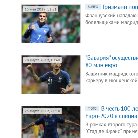
Гризманн попр
ВИДЕО
15 мая 2019, 11:51
Французский нападающ
болельщиками мадридс
"Бавария" осуществ
28 марта 2019, 10:48
80 млн евро
Защитник мадридского
карьеру в мюнхенской
В честь 100-
ФОТО
25 марта 2019, 21:18
Евро-2020 в специ
В рамках второго тура
"Стад де Франс" прим