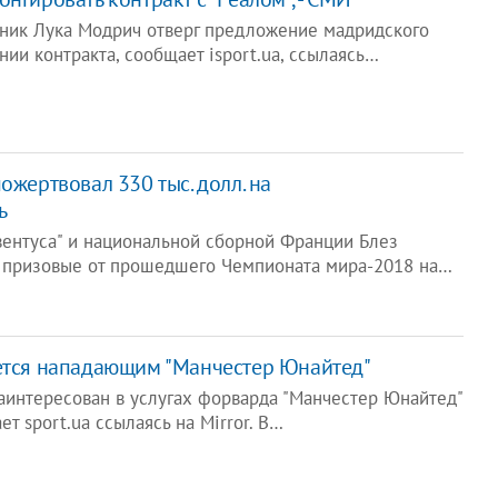
ник Лука Модрич отверг предложение мадридского
нии контракта, сообщает isport.ua, ссылаясь…
ожертвовал 330 тыс. долл. на
ь
вентуса" и национальной сборной Франции Блез
 призовые от прошедшего Чемпионата мира-2018 на…
уется нападающим "Манчестер Юнайтед"
заинтересован в услугах форварда "Манчестер Юнайтед"
т sport.ua ссылаясь на Mirror. В…