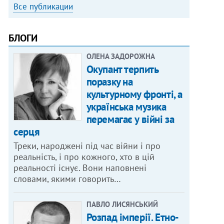
Все публикации
БЛОГИ
ОЛЕНА ЗАДОРОЖНА
Окупант терпить
поразку на
культурному фронті, а
українська музика
перемагає у війні за
серця
Треки, народжені під час війни і про
реальність, і про кожного, хто в цій
реальності існує. Вони наповнені
словами, якими говорить…
ПАВЛО ЛИСЯНСЬКИЙ
Розпад імперії. Етно-