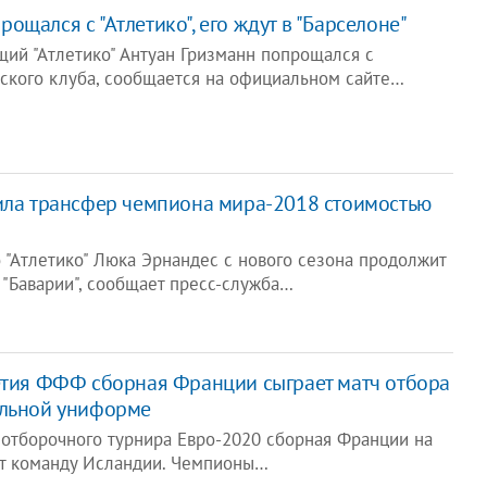
ощался с "Атлетико", его ждут в "Барселоне"
ий "Атлетико" Антуан Гризманн попрощался с
кого клуба, сообщается на официальном сайте…
ила трансфер чемпиона мира-2018 стоимостью
 "Атлетико" Люка Эрнандес с нового сезона продолжит
 "Баварии", сообщает пресс-служба…
летия ФФФ сборная Франции сыграет матч отбора
альной униформе
 отборочного турнира Евро-2020 сборная Франции на
ет команду Исландии. Чемпионы…