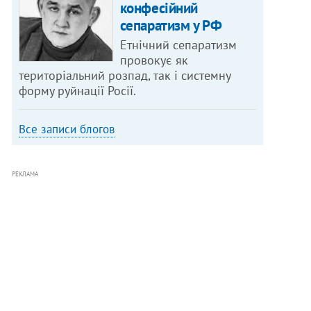
конфесійний
сепаратизм у РФ
Етнічний сепаратизм
провокує як
територіальний розпад, так і системну
форму руйнації Росії.
Все записи блогов
РЕКЛАМА