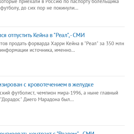
 которые приехали в Россию по паспорту болельщика
 футболу, до сих пор не покинули…
ся отпустить Кейна в "Реал", - СМИ
отов продать форварда Харри Кейна в "Реал" за 350 млн
о информации источника, именно…
зирован с кровотечением в желудке
ский футболист, чемпион мира-1996, а ныне главный
 "Дорадос" Диего Марадона был…
нгировать контракт с "Реалом", - СМИ