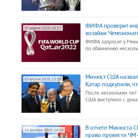
ФИФА проверит инф
07 апреля 2020, 18:17
хозяйки Чемпионат
ФИФА запросит у Мин
по обвинению несколь
Минюст США назвал
07 апреля 2020, 13:27
Катар подкупили, ч
После нескольких лет
США выступило с дока
В отчете Минюста 
11 декабря 2019, 14:54
право провести ЧМ