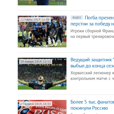
Погба презен
ВИДЕО
21 марта 2019, 10:38
перстни за победу 
Игроки сборной Франц
на первый тренировоч
Ведущий защитник "
29 января 2019, 12:11
выбыл до конца сез
Хорватский легионер 
контрольном матче с ч
Более 5 тыс. фанато
25 января 2019, 14:33
покинули Россию