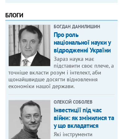
БЛОГИ
БОГДАН ДАНИЛИШИН
Про роль
національної науки у
відродженні України
Зараз наука має
підставити своє плече, а
точніше вкласти розум і інтелект, аби
щонайшвидше досягти відновлення
економіки нашої держави.
ОЛЕКСІЙ СОБОЛЕВ
Інвестиції під час
війни: як змінилися та
у що вкладатися
Які інструменти