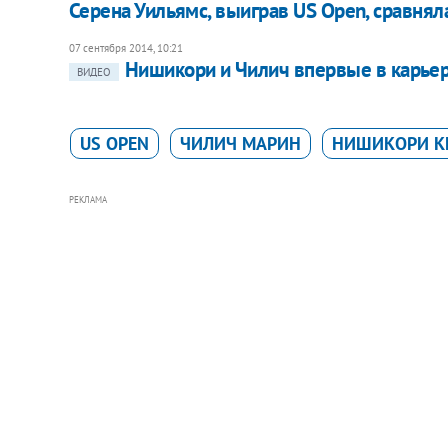
Серена Уильямс, выиграв US Open, сравнял
07 сентября 2014, 10:21
Нишикори и Чилич впервые в карье
ВИДЕО
US OPEN
ЧИЛИЧ МАРИН
НИШИКОРИ К
РЕКЛАМА