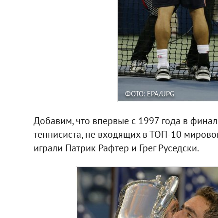
ФОТО: EPA/UPG
Добавим, что впервые с 1997 года в фина
теннисиста, не входящих в ТОП-10 мировог
играли Патрик Рафтер и Грег Руседски.