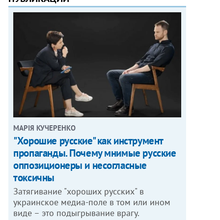
МАРІЯ КУЧЕРЕНКО
"Хорошие русские" как инструмент
пропаганды. Почему мнимые русские
оппозиционеры и несогласные
токсичны
Затягивание "хороших русских" в
украинское медиа-поле в том или ином
виде – это подыгрывание врагу.