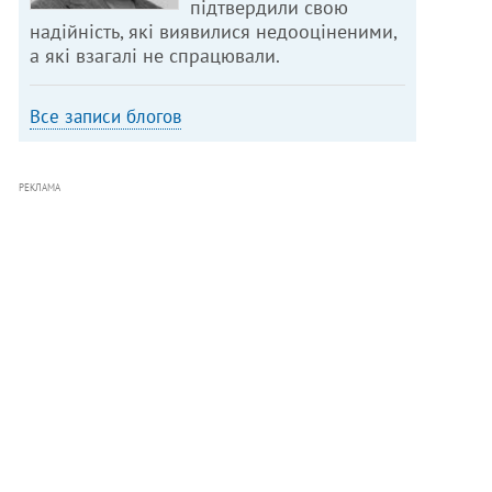
підтвердили свою
надійність, які виявилися недооціненими,
а які взагалі не спрацювали.
Все записи блогов
РЕКЛАМА