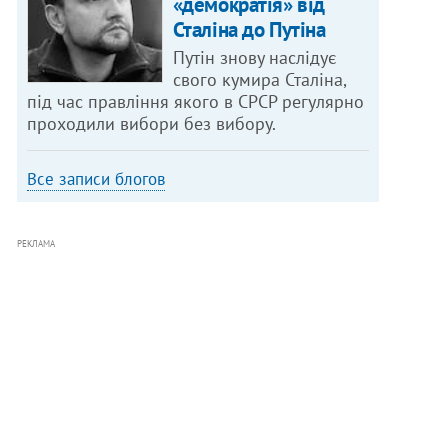
«демократія» від
Сталіна до Путіна
Путін знову наслідує
свого кумира Сталіна,
під час правління якого в СРСР регулярно
проходили вибори без вибору.
Все записи блогов
РЕКЛАМА