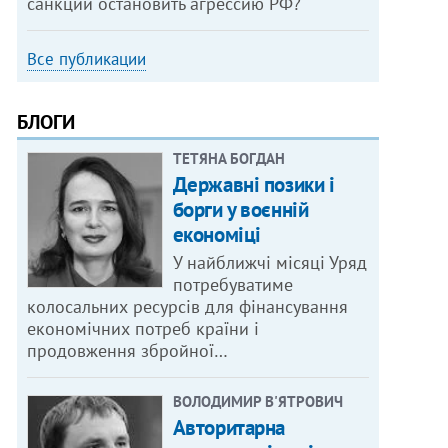
санкции остановить агрессию РФ?
Все публикации
БЛОГИ
ТЕТЯНА БОГДАН
Державні позики і
борги у воєнній
економіці
У найближчі місяці Уряд
потребуватиме
колосальних ресурсів для фінансування
економічних потреб країни і
продовження збройної…
ВОЛОДИМИР В'ЯТРОВИЧ
Авторитарна