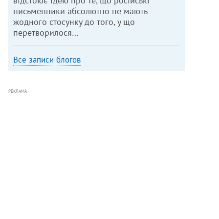
відстоює ідею про те, що російські
письменники абсолютно не мають
жодного стосунку до того, у що
перетворилося…
Все записи блогов
РЕКЛАМА