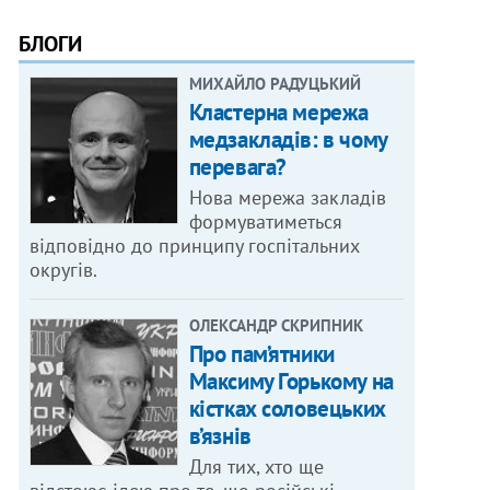
БЛОГИ
МИХАЙЛО РАДУЦЬКИЙ
Кластерна мережа
медзакладів: в чому
перевага?
Нова мережа закладів
формуватиметься
відповідно до принципу госпітальних
округів.
ОЛЕКСАНДР СКРИПНИК
Про пам’ятники
Максиму Горькому на
кістках соловецьких
в’язнів
Для тих, хто ще