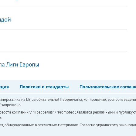
ндой
ала Лиги Европы
кция
Политики и стандарты
Пользовательское соглаш
перссылка на LB.ua обязательна! Перепечатка, копирование, воспроизведени
а" запрещено.
вости компаний" / "Пресрелиз" / "Promoted", являются рекламными и публикуют
х.
ия, обнародованные в рекламных материалах. Согласно украинскому законодат