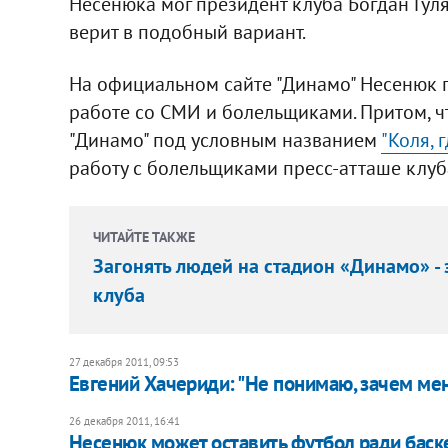
Несенюка мог президент клуба Богдан Гуля
верит в подобный вариант.
На официальном сайте "Динамо" Несенюк 
работе со СМИ и болельщиками. Притом, чт
"Динамо" под условным названием
"Коля, 
работу с болельщиками пресс-атташе клуб
ЧИТАЙТЕ ТАКЖЕ
Загонять людей на стадион «Динамо» -
клуба
27 декабря 2011, 09:53
Евгений Хачериди: "Не понимаю, зачем ме
26 декабря 2011, 16:41
Несенюк может оставить футбол ради баск