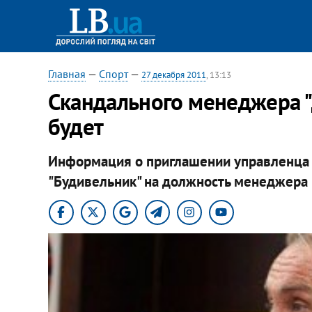
Главная
—
Спорт
—
27 декабря 2011
, 13:13
Скандального менеджера "
будет
Информация о приглашении управленца 
"Будивельник" на должность менеджера п