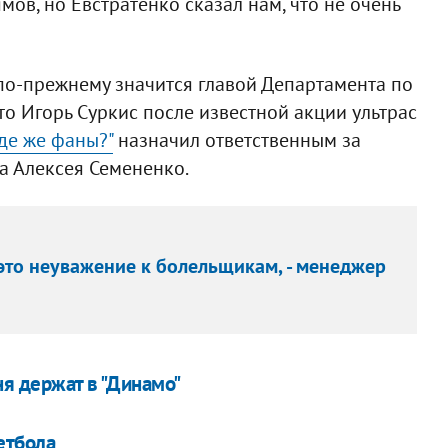
мов, но Евстратенко сказал нам, что не очень
по-прежнему значится главой Департамента по
о Игорь Суркис после известной акции ультрас
где же фаны?"
назначил ответственным за
а Алексея Семененко.
 это неуважение к болельщикам, - менеджер
ня держат в "Динамо"
етбола