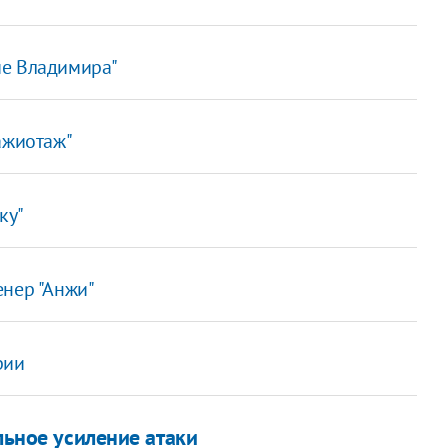
ие Владимира"
ажиотаж"
ку"
енер "Анжи"
рии
льное усиление атаки