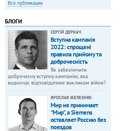
Все публикации
БЛОГИ
СЕРГІЙ ДЕРКАЧ
Вступна кампанія
2022: спрощені
правила прийому та
доброчесність
Як забезпечити
доброчесну вступну кампанію, яка
водночас відповідатиме викликам війни?
ЯРОСЛАВ ЖЕЛЕЗНЯК
Мир не принимает
"Мир", а Siemens
оставляет Россию без
поездов