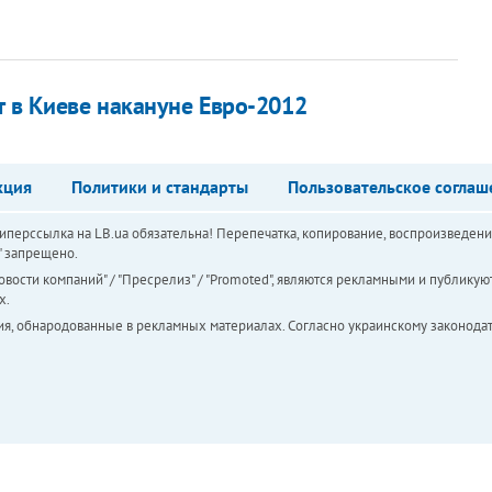
т в Киеве накануне Евро-2012
кция
Политики и стандарты
Пользовательское соглаш
перссылка на LB.ua обязательна! Перепечатка, копирование, воспроизведени
а" запрещено.
вости компаний" / "Пресрелиз" / "Promoted", являются рекламными и публикуют
х.
ия, обнародованные в рекламных материалах. Согласно украинскому законодат