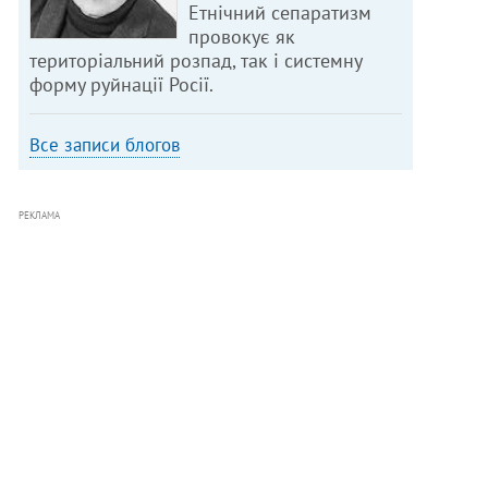
Етнічний сепаратизм
провокує як
територіальний розпад, так і системну
форму руйнації Росії.
Все записи блогов
РЕКЛАМА