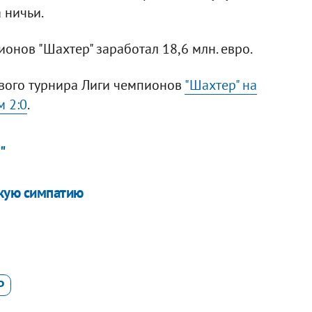
 ничьи.
онов "Шахтер" заработал 18,6 млн. евро.
ового турнира Лиги чемпионов
"Шахтер" на
 2:0
.
"
кую симпатию
Р