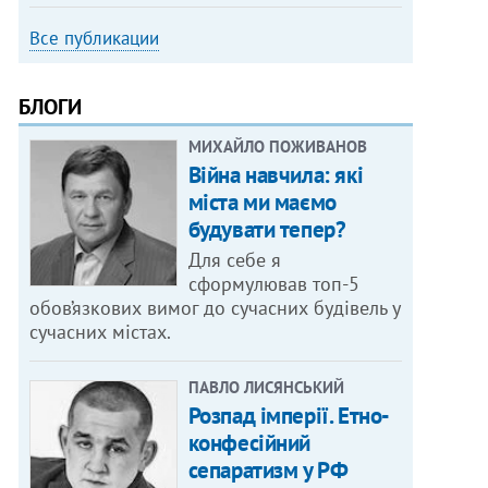
Все публикации
БЛОГИ
МИХАЙЛО ПОЖИВАНОВ
Війна навчила: які
міста ми маємо
будувати тепер?
Для себе я
сформулював топ-5
обов’язкових вимог до сучасних будівель у
сучасних містах.
ПАВЛО ЛИСЯНСЬКИЙ
Розпад імперії. Етно-
конфесійний
сепаратизм у РФ