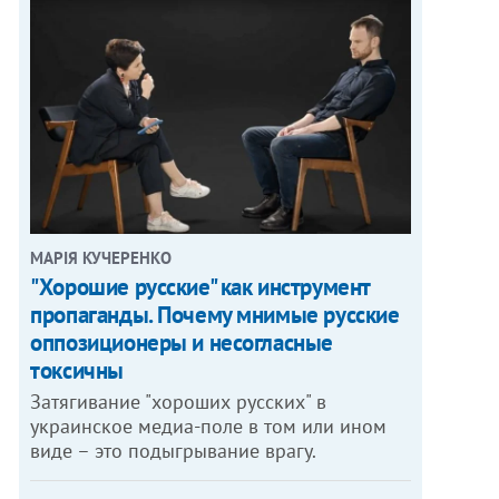
МАРІЯ КУЧЕРЕНКО
"Хорошие русские" как инструмент
пропаганды. Почему мнимые русские
оппозиционеры и несогласные
токсичны
Затягивание "хороших русских" в
украинское медиа-поле в том или ином
виде – это подыгрывание врагу.