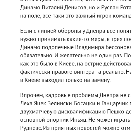
Динамо Виталий Денисов, но и Руслан Рот
на поле, все-таки это важный игрок коман
Если с линией обороны у Днепра все поня
нужно принимать какие-то меры, в трех по
Динамо подопечные Владимира Бессонова н
обязательно. И желательно не один раз. П
как это было в Киеве, на острие действова
фактически правого вингера - а реально. Н
в Киеве выходил только на замену.
Впрочем, кадровые проблемы Днепра не ср
Леха Яцек Зелински. Босацки и Ганцарчи
двухматчевую дисквалификацию Пешко до
основной опорник Иньяц. Не может играт
Рудневс. Из приятных новостей можно отм