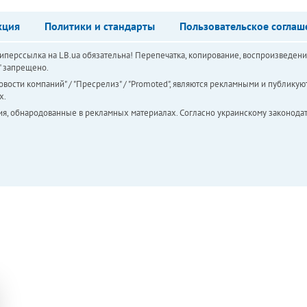
кция
Политики и стандарты
Пользовательское соглаш
перссылка на LB.ua обязательна! Перепечатка, копирование, воспроизведени
а" запрещено.
вости компаний" / "Пресрелиз" / "Promoted", являются рекламными и публикуют
х.
ия, обнародованные в рекламных материалах. Согласно украинскому законодат