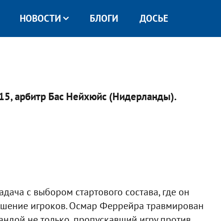
НОВОСТИ
БЛОГИ
ДОСЬЕ
.15, арбитр Бас Нейхюйс (Нидерланды).
дача с выбором стартового состава, где он
ошение игроков. Осмар Феррейра травмирован
мандой не только, пропускавший игру против