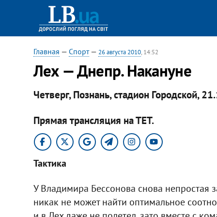
Главная
—
Спорт
—
26 августа 2010
, 14:52
Лех — Днепр. Накануне
Четверг, Познань, стадион Городской, 21
Прямая трансляция на ТЕТ.
Тактика
У Владимира Бессонова снова непростая за
никак не может найти оптимальное соотн
и в Лех даже не полетел, зато вместе с ко