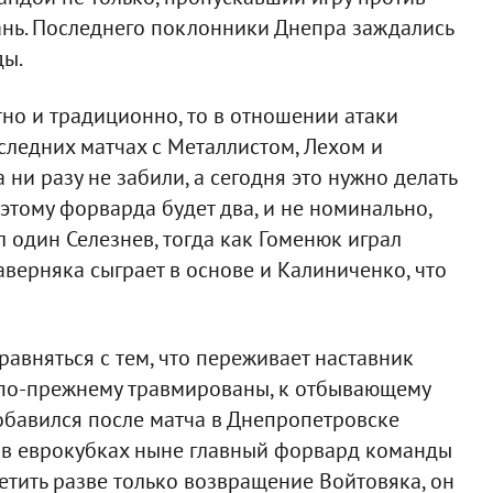
ань. Последнего поклонники Днепра заждались
ды.
тно и традиционно, то в отношении атаки
следних матчах с Металлистом, Лехом и
и разу не забили, а сегодня это нужно делать
оэтому форварда будет два, и не номинально,
л один Селезнев, тогда как Гоменюк играл
аверняка сыграет в основе и Калиниченко, что
авняться с тем, что переживает наставник
к по-прежнему травмированы, к отбывающему
бавился после матча в Днепропетровске
ь в еврокубках ныне главный форвард команды
етить разве только возвращение Войтовяка, он