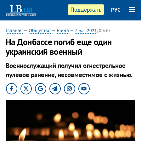
Поддержать
РУС
Главная
—
Общество
—
Війна
—
7 мая 2021
, 00:30
На Донбассе погиб еще один
украинский военный
Военнослужащий получил огнестрельное
пулевое ранение, несовместимое с жизнью.