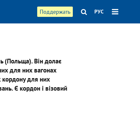
Поддержать
РУС
ь (Польща). Він долає
них для них вагонах
к кордону для них
вань. Є кордон і візовий