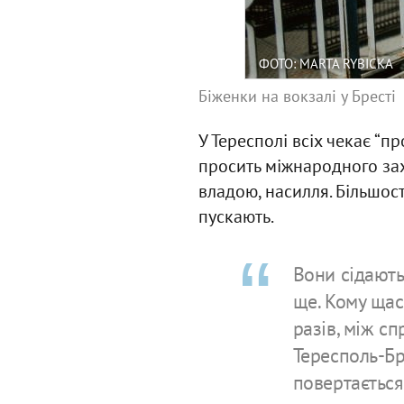
ФОТО: MARTA RYBICKA
Біженки на вокзалі у Бресті
У Тересполі всіх чекає “
просить міжнародного зах
владою, насилля. Більшост
пускають.
Вони сідають
ще. Кому щас
разів, між с
Тересполь-Бре
повертається