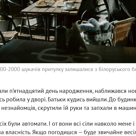
500-2000 шукачів притулку залишалися з білоруського б
ували п’ятнадцятий день народження, наближався но
ь робила у дворі. Батьки кудись вийшли. До будинк
 незнайомців, скрутили їй руки та запхали в машин
сіх були автомати. І от вони всі сіли навколо мене 
ша власність. Якщо погодишся — буде звичайне весі