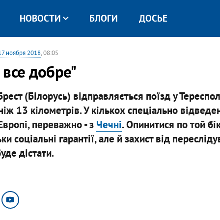
НОВОСТИ
БЛОГИ
ДОСЬЕ
17 ноября 2018
, 08:05
 все добре"
рест (Білорусь) відправляється поїзд у Тереспол
 ніж 13 кілометрів. У кількох спеціально відведе
Європі, переважно - з
Чечні
. Опинитися по той бі
ки соціальні гарантії, але й захист від пересліду
уде дістати.