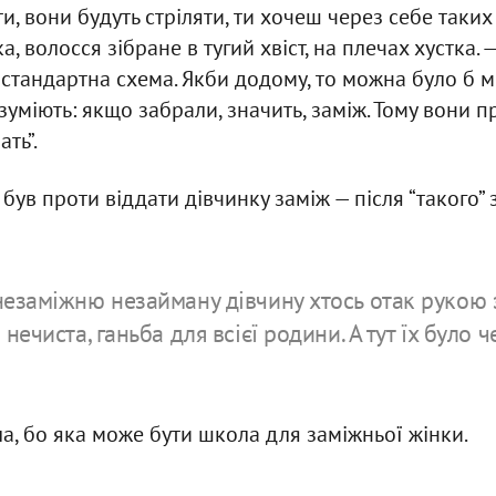
и, вони будуть стріляти, ти хочеш через себе таки
а, волосся зібране в тугий хвіст, на плечах хустка.
 стандартна схема. Якби додому, то можна було б м
уміють: якщо забрали, значить, заміж. Тому вони п
ть”.
був проти віддати дівчинку заміж — після “такого”
незаміжню незайману дівчину хтось отак рукою 
 нечиста, ганьба для всієї родини. А тут їх було ч
ла, бо яка може бути школа для заміжньої жінки.