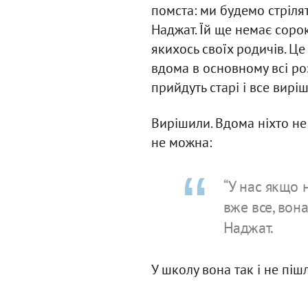
помста: ми будемо стрілят
Наджат. Їй ще немає сорок
якихось своїх родичів. Це
вдома в основному всі роз
прийдуть старі і все виріша
Вирішили. Вдома ніхто не 
не можна:
“У нас якщо 
вже все, вона
Наджат.
У школу вона так і не піш