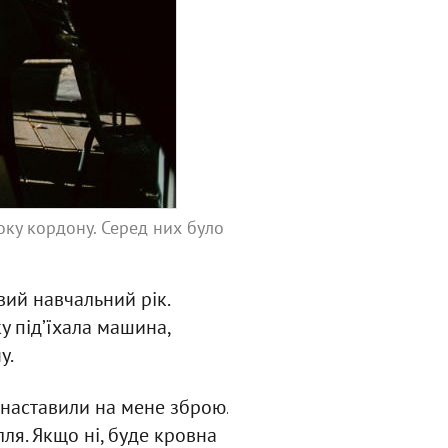
оку кордону. Серед них було
вий навчальний рік.
у під’їхала машина,
у.
і наставили на мене зброю.
лля. Якщо ні, буде кровна