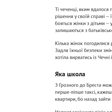
Ті чеченці, яким вдалося 
рішення у своїй справі — 
бояться жінки з дітьми — у
залишаються з батьківськ
Кілька жінок погодилися ро
Задля їхньої безпеки змін
хотіла вирватись із Чечні 
Яка школа
З Грозного до Бреста мож
перше-ліпше таксі, кажеш:
квартири, бо назад зайти 
Наджат закінчила вісім кл