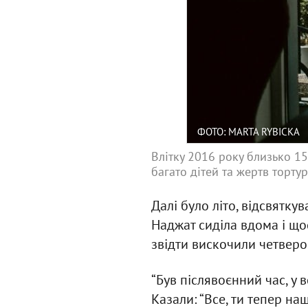
ФОТО: MARTA RYBICKA
Влітку 2016 року близько 1
багато дітей та жертв тортур
Далі було літо, відсвятк
Наджат сиділа вдома і щос
звідти вискочили четверо
“Був післявоєнний час, у в
Казали: “Все, ти тепер на