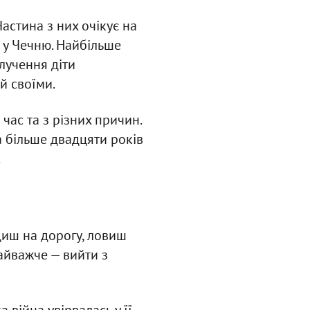
астина з них очікує на
д у Чечню. Найбільше
злучення діти
й своїми.
 час та з різних причин.
а більше двадцяти років
.
диш на дорогу, ловиш
Найважче — вийти з
 війна увірвалась у її