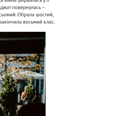
Наджат повернулась —
сьомий. Обрала шостий,
 закінчила восьмий клас.