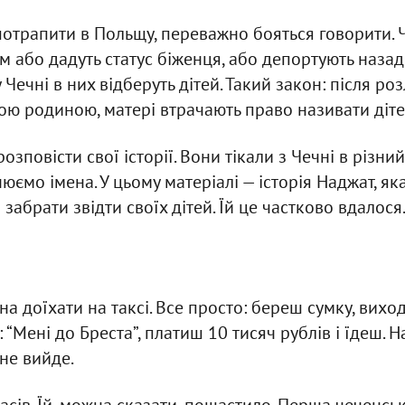
потрапити в Польщу, переважно бояться говорити. Ч
їм або дадуть статус біженця, або депортують наза
 Чечні в них відберуть дітей. Такий закон: після ро
ою родиною, матері втрачають право називати діте
зповісти свої історії. Вони тікали з Чечні в різний
юємо імена. У цьому матеріалі — історія Наджат, як
і забрати звідти своїх дітей. Їй це частково вдалося
на доїхати на таксі. Все просто: береш сумку, вихо
 “Мені до Бреста”, платиш 10 тисяч рублів і їдеш. 
не вийде.
асів. Їй, можна сказати, пощастило. Перша чеченська