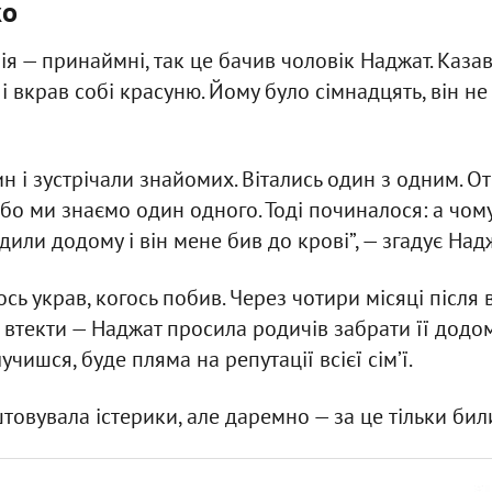
ко
я — принаймні, так це бачив чоловік Наджат. Казав:
і вкрав собі красуню. Йому було сімнадцять, він не
 і зустрічали знайомих. Вітались один з одним. От хт
 бо ми знаємо один одного. Тоді починалося: а чому 
ли додому і він мене бив до крові”, — згадує Надж
щось украв, когось побив. Через чотири місяці після
 втекти — Наджат просила родичів забрати її додом
чишся, буде пляма на репутації всієї сім’ї.
овувала істерики, але даремно — за це тільки били