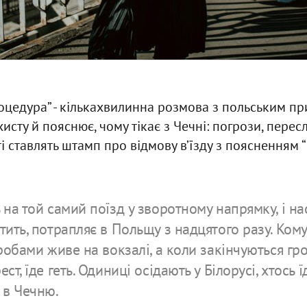
процедура” - кількахвилинна розмова з польським 
исту й пояснює, чому тікає з Чечні: погрози, пере
і ставлять штамп про відмову в’їзду з поясненням “У
 на той самий поїзд у зворотному напрямку, і н
тить, потрапляє в Польщу з надцятого разу. Кому
пробами живе на вокзалі, а коли закінчуються гр
ст, їде геть. Одиниці осідають у Білорусі, хтось ї
 в Чечню.