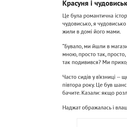
Красуня і чудовись
Це була романтична історі
чудовисько, я чудовисько 
жили в домі його мами.
“Бувало, ми йшли в магазин
мною, просто так, просто,
так подивився? Ми приходи
Часто сидів у в’язниці — 
півтора року. Це був шанс
бачите. Казали: якщо розлу
Наджат ображалась і влашт