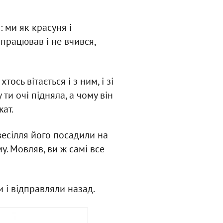
 ми як красуня і
 працював і не вчився,
ось вітається і з ним, і зі
ти очі підняла, а чому він
ат.
 весілля його посадили на
у. Мовляв, ви ж самі все
 і відправляли назад.