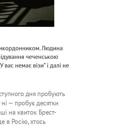
прикордонником. Людина
слідування чеченською
 вас немає візи” і далі не
аступного дня пробують
 ні — пробує десятки
оші на квиток Брест-
де в Росію, хтось