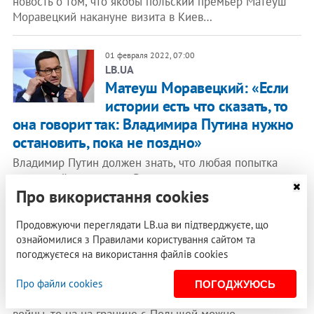
новость о том, что якобы польский премьер Матеуш
Моравецкий накануне визита в Киев…
01 февраля 2022, 07:00
LB.UA
Матеуш Моравецкий: «Если
истории есть что сказать, то
она говорит так: Владимира Путина нужно
остановить, пока не поздно»
Владимир Путин должен знать, что любая попытка
начать войну принесет России экономическую
катастрофу. Интервью премьер-министра Польши.
Про використання cookies
Продовжуючи переглядати LB.ua ви підтверджуєте, що
29 января 2022, 18:57
ознайомилися з Правилами користування сайтом та
Польша ожидает до миллиона беженцев в
погоджуєтеся на використання файлів cookies
случае вторжения России в Украину
Вице-министр внутренних дел и администрации
Про файли cookies
ПОГОДЖУЮСЬ
Польши Мацей Вонсик считает, что если дойдет до