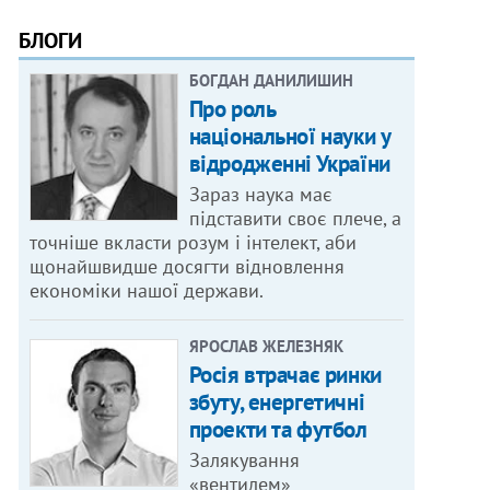
БЛОГИ
БОГДАН ДАНИЛИШИН
Про роль
національної науки у
відродженні України
Зараз наука має
підставити своє плече, а
точніше вкласти розум і інтелект, аби
щонайшвидше досягти відновлення
економіки нашої держави.
ЯРОСЛАВ ЖЕЛЕЗНЯК
Росія втрачає ринки
збуту, енергетичні
проекти та футбол
Залякування
«вентилем»