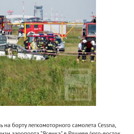
 на борту легкомоторного самолета Сеѕѕnа,
близи аэропорта "Ясенка" в Ряшеве (юго-восток