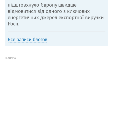
підштовхнуло Європу швидше
відмовитися від одного з ключових
енергетичних джерел експортної виручки
Росії.
Все записи блогов
РЕКЛАМА