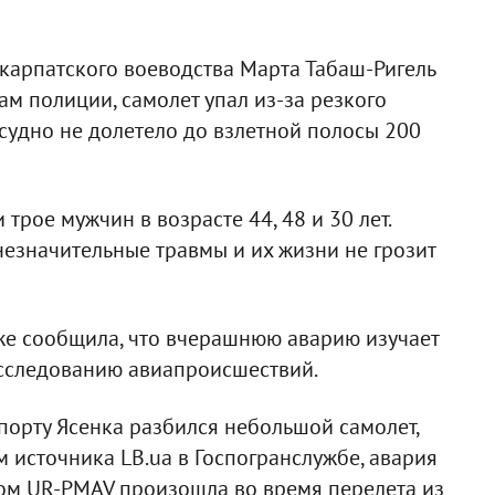
арпатского воеводства Марта Табаш-Ригель
м полиции, самолет упал из-за резкого
судно не долетело до взлетной полосы 200
 трое мужчин в возрасте 44, 48 и 30 лет.
незначительные травмы и их жизни не грозит
е сообщила, что вчерашнюю аварию изучает
асследованию авиапроисшествий.
порту Ясенка разбился небольшой самолет,
 источника LB.ua в Госпогранслужбе, авария
ом UR-PMAV произошла во время перелета из