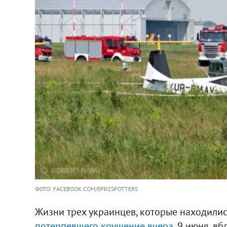
ФОТО: FACEBOOK.COM/EPRZSPOTTERS
Жизни трех украинцев, которые находились
потерпевшего крушение вчера
, 9 июня, в