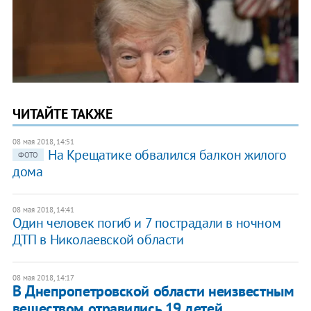
ЧИТАЙТЕ ТАКЖЕ
08 мая 2018, 14:51
На Крещатике обвалился балкон жилого
ФОТО
дома
08 мая 2018, 14:41
Один человек погиб и 7 пострадали в ночном
ДТП в Николаевской области
08 мая 2018, 14:17
В Днепропетровской области неизвестным
веществом отравились 19 детей