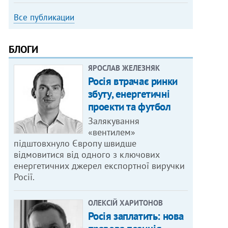
Все публикации
БЛОГИ
ЯРОСЛАВ ЖЕЛЕЗНЯК
Росія втрачає ринки
збуту, енергетичні
проекти та футбол
Залякування
«вентилем»
підштовхнуло Європу швидше
відмовитися від одного з ключових
енергетичних джерел експортної виручки
Росії.
ОЛЕКСІЙ ХАРИТОНОВ
Росія заплатить: нова