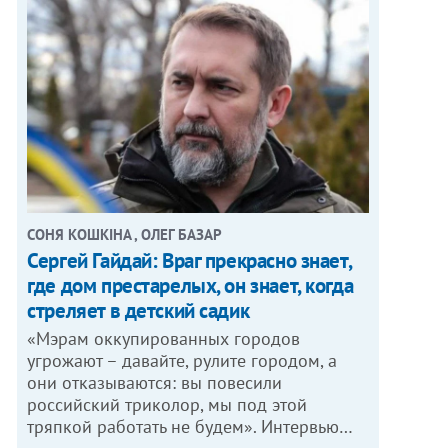
СОНЯ КОШКІНА , ОЛЕГ БАЗАР
Сергей Гайдай: Враг прекрасно знает,
где дом престарелых, он знает, когда
стреляет в детский садик
«Мэрам оккупированных городов
угрожают – давайте, рулите городом, а
они отказываются: вы повесили
российский триколор, мы под этой
тряпкой работать не будем». Интервью…