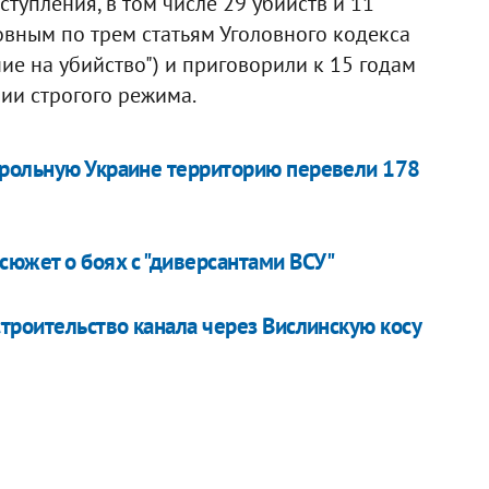
тупления, в том числе 29 убийств и 11
овным по трем статьям Уголовного кодекса
ние на убийство") и приговорили к 15 годам
ии строгого режима.
трольную Украине территорию перевели 178
сюжет о боях с "диверсантами ВСУ"
троительство канала через Вислинскую косу