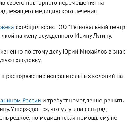
тив своего повторного перемещения на
надлежащего медицинского лечения.
овека
сообщил юрист ОО "Региональный центр
ылкой на жену осужденного Ирину Лугину.
жизненно по этому делу Юрий Михайлов в знак
хую голодовку.
 в распоряжение исправительных колоний на
данином России
и требует немедленно решить
у. Утверждается, что у Лугина есть ряд
чень редкое, но медицинская помощь ему не