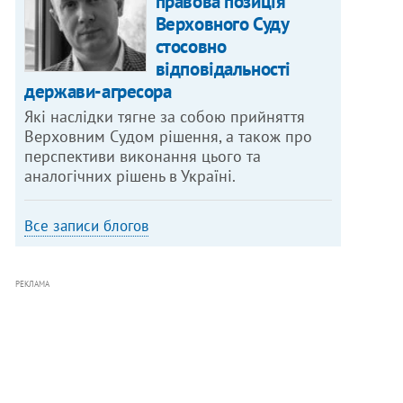
правова позиція
Верховного Суду
стосовно
відповідальності
держави-агресора
Які наслідки тягне за собою прийняття
Верховним Судом рішення, а також про
перспективи виконання цього та
аналогічних рішень в Україні.
Все записи блогов
РЕКЛАМА