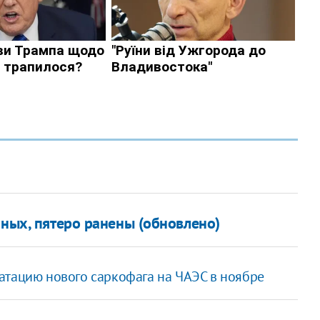
нных, пятеро ранены (обновлено)
атацию нового саркофага на ЧАЭС в ноябре