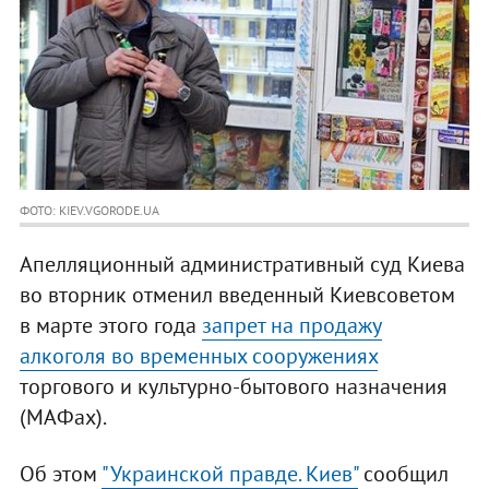
ФОТО: KIEV.VGORODE.UA
Апелляционный административный суд Киева
во вторник отменил введенный Киевсоветом
в марте этого года
запрет на продажу
алкоголя во временных сооружениях
торгового и культурно-бытового назначения
(МАФах).
Об этом
"Украинской правде. Киев"
сообщил