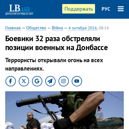
Поддержать
РУС
Главная
—
Общество
—
Війна
—
4 октября 2016
, 08:14
Боевики 32 раза обстреляли
позиции военных на Донбассе
Террористы открывали огонь на всех
направлениях.