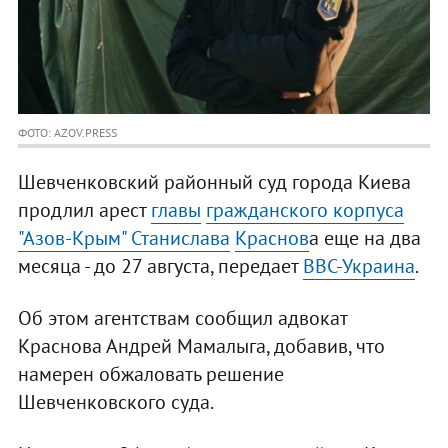
ФОТО: AZOV.PRESS
Шевченковский районный суд города Киева
продлил арест
главы
гражданского корпуса
"Азов-Крым" Станислава
Краснов
а еще на два
месяца - до 27 августа, передает
ВВС-Украина
.
Об этом агентствам сообщил адвокат
Краснова Андрей Мамалыга, добавив, что
намерен обжаловать решение
Шевченковского суда.