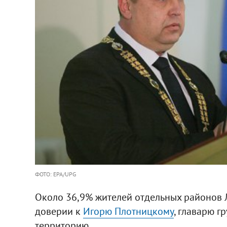
ФОТО: EPA/UPG
Около 36,9% жителей отдельных районов Л
доверии к
Игорю Плотницкому
, главарю г
территорию.