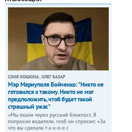
СОНЯ КОШКІНА , ОЛЕГ БАЗАР
Мэр Мариуполя Бойченко: "Никто не
готовился к такому. Никто не мог
предположить, чтоб будет такой
страшный ужас"
«Мы ехали через русский блокпост. Я
попросил водителя, чтоб он спросил: «За
что вы сделали т-а-к-о-е с