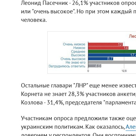
Леонид Пасечник - 26,1% участников опрос
или "очень высокое". Но при этом каждый п
человека.
Остальные главари "ЛНР" еще менее извес
Корнета не знает 28,3% участников анкети
Козлова - 31,4%, председателя "парламент
Участникам опроса предложили также оце
украинским политикам. Как оказалось,
Але
доверием у респондентов. Они восприним