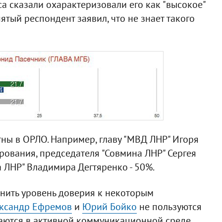
а сказали охарактеризовали его как "высокое"
ятый респондент заявил, что не знает такого
тны в ОРЛО. Например, главу "МВД ЛНР" Игоря
рования, председателя "Совмина ЛНР" Сергея
а ЛНР" Владимира Дегтяренко - 50%.
нить уровень доверия к некоторым
ксандр Ефремов
и
Юрий Бойко
не пользуются
аются в активной коммуникационной среде