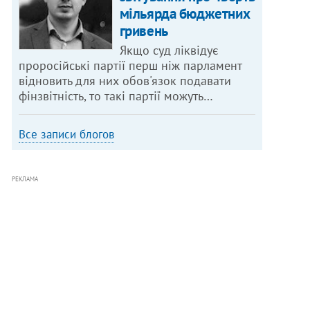
мільярда бюджетних
гривень
Якщо суд ліквідує
проросійські партії перш ніж парламент
відновить для них обов'язок подавати
фінзвітність, то такі партії можуть…
Все записи блогов
РЕКЛАМА