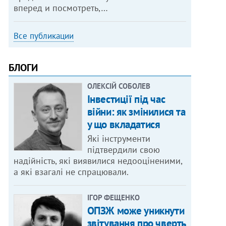
вперед и посмотреть,…
Все публикации
БЛОГИ
ОЛЕКСІЙ СОБОЛЕВ
Інвестиції під час
війни: як змінилися та
у що вкладатися
Які інструменти
підтвердили свою
надійність, які виявилися недооціненими,
а які взагалі не спрацювали.
ІГОР ФЕЩЕНКО
ОПЗЖ може уникнути
звітування про чверть