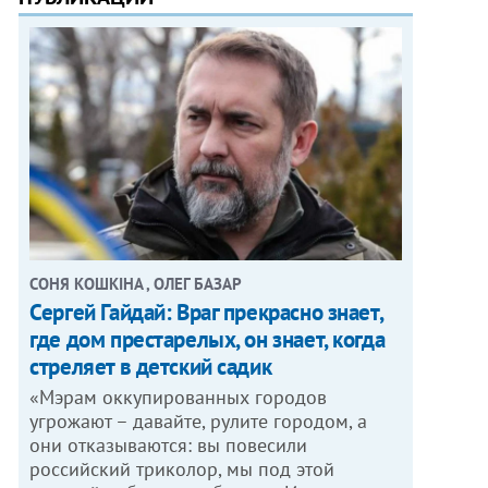
СОНЯ КОШКІНА , ОЛЕГ БАЗАР
Сергей Гайдай: Враг прекрасно знает,
где дом престарелых, он знает, когда
стреляет в детский садик
«Мэрам оккупированных городов
угрожают – давайте, рулите городом, а
они отказываются: вы повесили
российский триколор, мы под этой