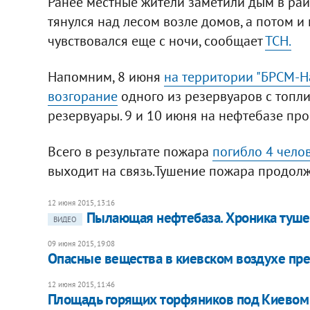
Ранее местные жители заметили дым в рай
тянулся над лесом возле домов, а потом и
чувствовался еще с ночи, сообщает
ТСН.
Напомним, 8 июня
на территории "БРСМ-Н
возгорание
одного из резервуаров с топли
резервуары. 9 и 10 июня на нефтебазе пр
Всего в результате пожара
погибло 4 челов
выходит на связь.Тушение пожара продолж
12 июня 2015, 13:16
Пылающая нефтебаза. Хроника туш
ВИДЕО
09 июня 2015, 19:08
Опасные вещества в киевском воздухе пр
12 июня 2015, 11:46
Площадь горящих торфяников под Киевом