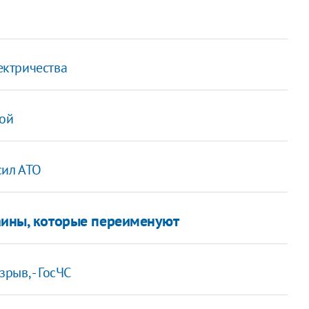
ектричества
вой
сил АТО
аины, которые переименуют
рыв, - ГосЧС