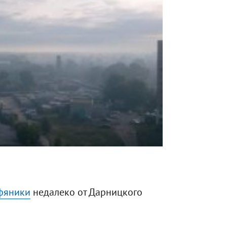
рфяники
недалеко от Дарницкого