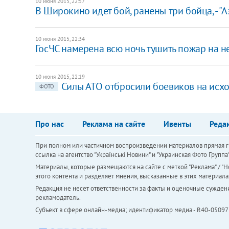
10 июня 2015, 22:57
В Широкино идет бой, ранены три бойца, - "А
10 июня 2015, 22:34
ГосЧС намерена всю ночь тушить пожар на 
10 июня 2015, 22:19
Силы АТО отбросили боевиков на исх
ФОТО
Про нас
Реклама на сайте
Ивенты
Реда
При полном или частичном воспроизведении материалов прямая ги
ссылка на агентство "Українськi Новини" и "Украинская Фото Групп
Материалы, которые размещаются на сайте с меткой "Реклама" / "Но
этого контента и разделяет мнения, высказанные в этих материала
Редакция не несет ответственности за факты и оценочные сужден
рекламодатель.
Субъект в сфере онлайн-медиа; идентификатор медиа - R40-05097