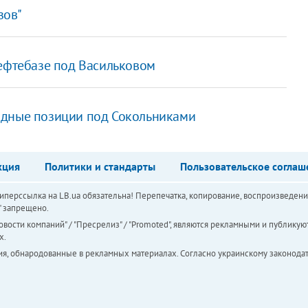
зов"
нефтебазе под Васильковом
одные позиции под Сокольниками
кция
Политики и стандарты
Пользовательское соглаш
перссылка на LB.ua обязательна! Перепечатка, копирование, воспроизведени
а" запрещено.
вости компаний" / "Пресрелиз" / "Promoted", являются рекламными и публикуют
х.
ия, обнародованные в рекламных материалах. Согласно украинскому законодат