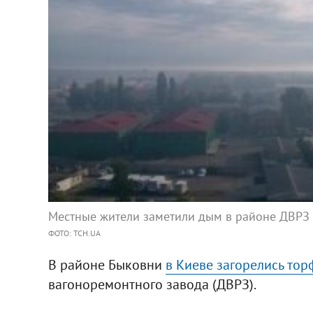
Местные жители заметили дым в районе ДВРЗ
ФОТО: ТСН.UA
В районе Быковни
в Киеве загорелись то
вагоноремонтного завода (ДВРЗ).