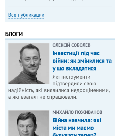
Все публикации
БЛОГИ
ОЛЕКСІЙ СОБОЛЕВ
Інвестиції під час
війни: як змінилися та
у що вкладатися
Які інструменти
підтвердили свою
надійність, які виявилися недооціненими,
а які взагалі не спрацювали.
МИХАЙЛО ПОЖИВАНОВ
Війна навчила: які
міста ми маємо
будувати тепер?