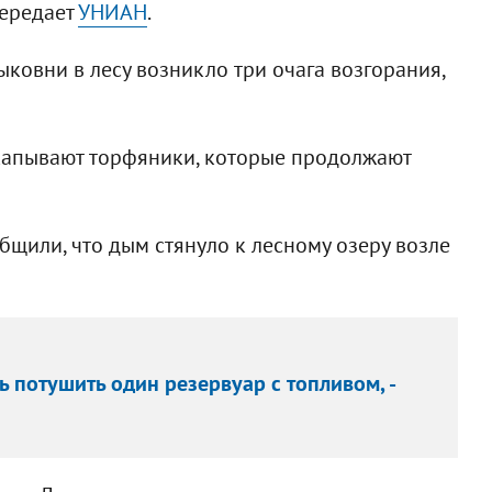
передает
УНИАН
.
ыковни в лесу возникло три очага возгорания,
окапывают торфяники, которые продолжают
щили, что дым стянуло к лесному озеру возле
 потушить один резервуар с топливом, -