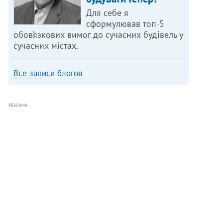
Для себе я
сформулював топ-5
обов’язкових вимог до сучасних будівель у
сучасних містах.
Все записи блогов
РЕКЛАМА