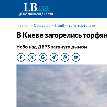
Главная
—
Общество
—
Події
—
11 июня 2015
, 11:08
В Киеве загорелись торфя
Небо над ДВРЗ затянуто дымом