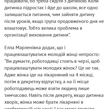
працювати, бо треба сидіти з дитиною. Коли
дитинка підростає і йде до школи, все одно
залишається питання, чим зайняти дитину
після уроків, якщо група продовженого дня не
влаштовує. Тобто велика проблема в
організації виховання дитини”.
Елла Марленівна додає, що і
працевлаштуватися молодій жінці непросто:
“Ви думаєте, роботодавці стоять в черзі, щоб
працевлаштувати молодих жінок? Це не так.
Адже жінка іде на лікарняний на 4 місяці,
потім в декретну відпустку, а на її місце
роботодавець може взяти людину лише
тимчасово. Навіть після декрету, якщо дитинка
хворіє, жінка може брати лікарняні в
необмеженій кількості. І так може тривати