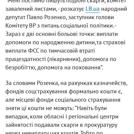
“Мені постійно пишуть подібні скарги, комітет
завалений листами, - розказує
LB.ua
народний
депутат Павло Розенко, заступник голови
Комітету ВР з питань соціальної політики. -
Зараз є дві основні больові точки: виплати
допомоги по народженню дитини,та страхові
виплати ФСС по тимчасовій втраті
працездатності (лікарняних), допомога по
безробіттю, допомога на поховання”.
За словами Розенка, на рахунках казначейств,
фондів соцстрахування формально кошти є,
але місцеві фонди соціального страхування
зняти ці кошти не можуть: “Навіть були
випадки, коли обласні і регіональні центри
зайнятості подавали скарги в прокуратуру
через невиплату цих коштів. Тобто по