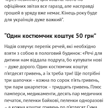
офіційних звітах все гаразд, але насправді
грошей в уряду вже немає. Кінець року буде
для українців дуже важкий”.
“Один костюмчик коштує 50 грн”
Надія озвучує перелік речей, які необхідно
взяти з собою в пологовий будинок: «Речі для
дитини нам віддала подруга, бо купувати нові
– дуже дорого. Один костюмчик коштує
п’ятдесят гривень, а їх треба три! Ще потрібні
три шапочки – кожна по сорок п’ять гривень,
три пари шкарпеток – тридцять гривень. Плюс
памперси, медикаменти, десять пар медичних
печаток, пеленки байхові, пеленки одноразові
– а кожна коштує гривень по п’ятдесят. Сума