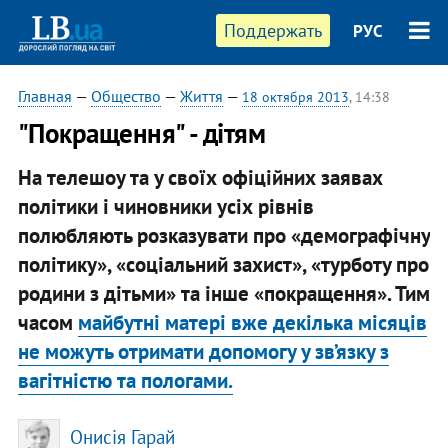
Поддержать
РУС
Главная
—
Общество
—
Життя
—
18 октября 2013
, 14:38
"Покращення" - дітям
На телешоу та у своїх офіційних заявах
політики і чиновники усіх рівнів
полюбляють розказувати про «демографічну
політику», «соціальний захист», «турботу про
родини з дітьми» та інше «покращення». Тим
часом
майбутні матері вже декілька місяців
не можуть отримати допомогу у зв’язку з
вагітністю та пологами.
Онисія Гарай