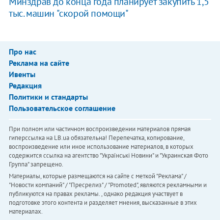
Минздрав до конца года планирует закупить 1,5
тыс. машин "скорой помощи"
Про нас
Реклама на сайте
Ивенты
Редакция
Политики и стандарты
Пользовательское соглашение
При полном или частичном воспроизведении материалов прямая
гиперссылка на LB.ua обязательна! Перепечатка, копирование,
воспроизведение или иное использование материалов, в которых
содержится ссылка на агентство "Українськi Новини" и "Украинская Фото
Группа" запрещено.
Материалы, которые размещаются на сайте с меткой "Реклама" /
"Новости компаний" / "Пресрелиз" / "Promoted", являются рекламными и
публикуются на правах рекламы. , однако редакция участвует в
подготовке этого контента и разделяет мнения, высказанные в этих
материалах.