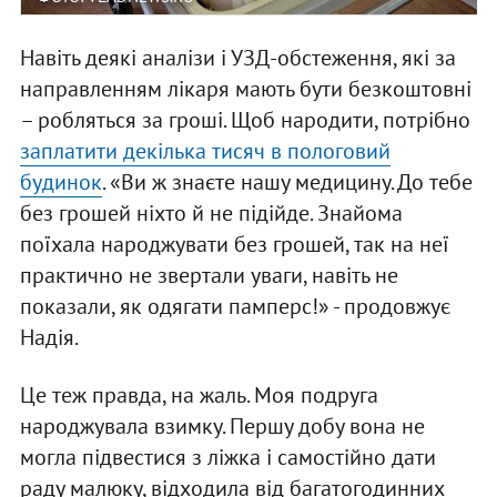
Навіть деякі аналізи і УЗД-обстеження, які за
направленням лікаря мають бути безкоштовні
– робляться за гроші. Щоб народити, потрібно
заплатити декілька тисяч в пологовий
будинок
. «Ви ж знаєте нашу медицину. До тебе
без грошей ніхто й не підійде. Знайома
поїхала народжувати без грошей, так на неї
практично не звертали уваги, навіть не
показали, як одягати памперс!» - продовжує
Надія.
Це теж правда, на жаль. Моя подруга
народжувала взимку. Першу добу вона не
могла підвестися з ліжка і самостійно дати
раду малюку, відходила від багатогодинних