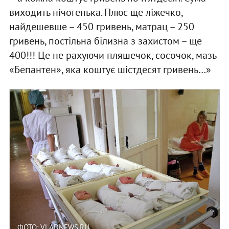
виходить нічогенька. Плюс ще ліжечко,
найдешевше – 450 гривень, матрац – 250
гривень, постільна білизна з захистом – ще
400!!! Це не рахуючи пляшечок, сосочок, мазь
«Бепантен», яка коштує шістдесят гривень…»
ФОТО: VLADNEWS.RU