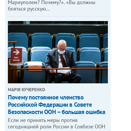
Мариуполем? Почему?». «Вы должны
бояться русскую…
МАРІЯ КУЧЕРЕНКО
​Почему постоянное членство
Российской Федерации в Совете
Безопасности ООН – большая ошибка
Если не принять меры против
сегодняшней роли России в Совбезе ООН