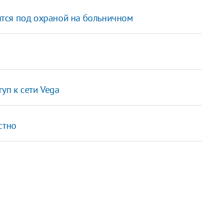
тся под охраной на больничном
уп к сети Vega
стно