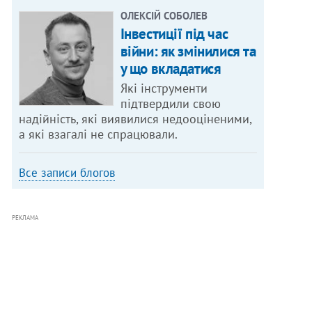
ОЛЕКСІЙ СОБОЛЕВ
Інвестиції під час
війни: як змінилися та
у що вкладатися
Які інструменти
підтвердили свою
надійність, які виявилися недооціненими,
а які взагалі не спрацювали.
Все записи блогов
РЕКЛАМА