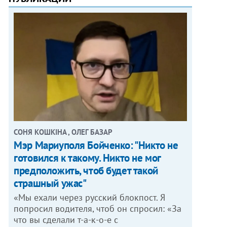
СОНЯ КОШКІНА , ОЛЕГ БАЗАР
Мэр Мариуполя Бойченко: "Никто не
готовился к такому. Никто не мог
предположить, чтоб будет такой
страшный ужас"
«Мы ехали через русский блокпост. Я
попросил водителя, чтоб он спросил: «За
что вы сделали т-а-к-о-е с