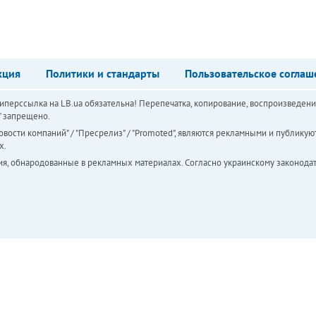
кция
Политики и стандарты
Пользовательское соглаш
перссылка на LB.ua обязательна! Перепечатка, копирование, воспроизведени
а" запрещено.
вости компаний" / "Пресрелиз" / "Promoted", являются рекламными и публикуют
х.
ия, обнародованные в рекламных материалах. Согласно украинскому законодат