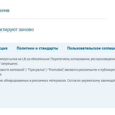
ремя
ектируют заново
кция
Политики и стандарты
Пользовательское соглаш
перссылка на LB.ua обязательна! Перепечатка, копирование, воспроизведени
а" запрещено.
вости компаний" / "Пресрелиз" / "Promoted", являются рекламными и публикуют
х.
ия, обнародованные в рекламных материалах. Согласно украинскому законодат