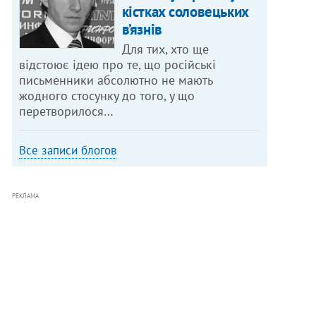
кістках соловецьких
в’язнів
Для тих, хто ще
відстоює ідею про те, що російські
письменники абсолютно не мають
жодного стосунку до того, у що
перетворилося…
Все записи блогов
РЕКЛАМА