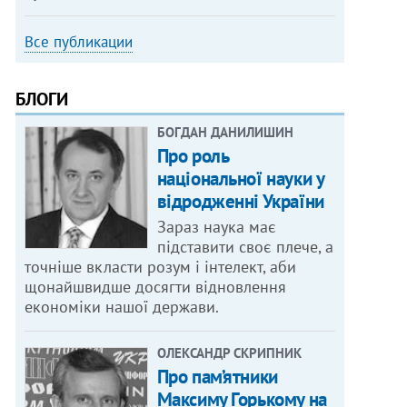
Все публикации
БЛОГИ
БОГДАН ДАНИЛИШИН
Про роль
національної науки у
відродженні України
Зараз наука має
підставити своє плече, а
точніше вкласти розум і інтелект, аби
щонайшвидше досягти відновлення
економіки нашої держави.
ОЛЕКСАНДР СКРИПНИК
Про пам’ятники
Максиму Горькому на