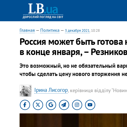
Главная
—
Политика
—
3 декабря 2021
, 10:28
Россия может быть готова 
в конце января, – Резнико
Это возможный, но не обязательный вари
чтобы сделать цену нового вторжения н
Ірина Лисогор
, керівниця відділу "Нови