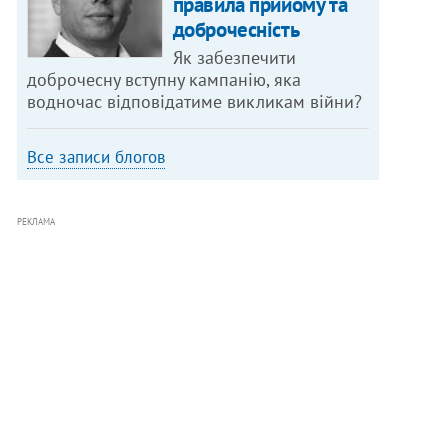
правила прийому та
доброчесність
Як забезпечити
доброчесну вступну кампанію, яка
водночас відповідатиме викликам війни?
Все записи блогов
РЕКЛАМА