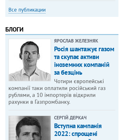
Все публикации
БЛОГИ
ЯРОСЛАВ ЖЕЛЕЗНЯК
Росія шантажує газом
та скупає активи
іноземних компаній
за безцінь
Чотири європейські
компанії таки оплатили російський газ
рублями, а 10 імпортерів відкрили
рахунки в Газпромбанку.
СЕРГІЙ ДЕРКАЧ
Вступна кампанія
2022: спрощені