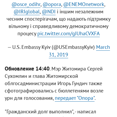
@osce_odihr
,
@opora
,
@ENEMOnetwork
,
@IRIglobal
,
@NDI
і іншим незалежним
чесним спостерігачам, що надають підтримку
вільному і справедливому демократичному
процесу
pic.twitter.com/gJUhaCVXFA
— U.S. Embassy Kyiv (@USEmbassyKyiv)
March
31, 2019
Обновление 14:40
. Мэр Житомира Сергей
Сухомлин и глава Житомирской
облгосадминистрации Игорь Гундич также
сфотографировались с бюллетенями возле
урн для голосования,
передает "Опора"
.
"Гражданский долг выполнил", - написал