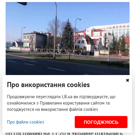
Про використання cookies
Продовжуючи переглядати LB.ua ви підтверджуєте, що
Очередь на избирательном участке в Кракове
ознайомилися з Правилами користування сайтом та
погоджуєтеся на використання файлів cookies
Обновление 11:28.
Глава Центризбиркома
Про файли cookies
ПОГОДЖУЮСЬ
Татьяна Слипачук
на брифинге сообщила, что
по состоянию на 11:20 в Украине открылись