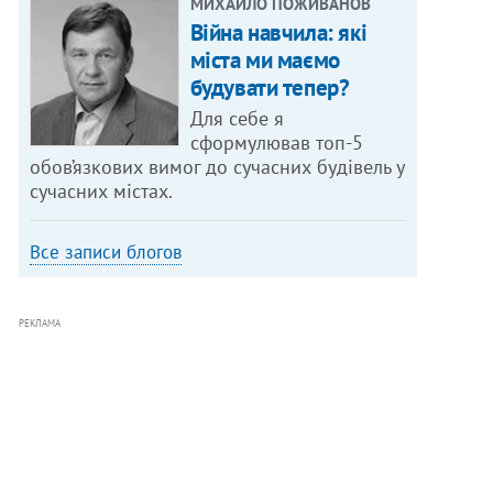
МИХАЙЛО ПОЖИВАНОВ
Війна навчила: які
міста ми маємо
будувати тепер?
Для себе я
сформулював топ-5
обов’язкових вимог до сучасних будівель у
сучасних містах.
Все записи блогов
РЕКЛАМА