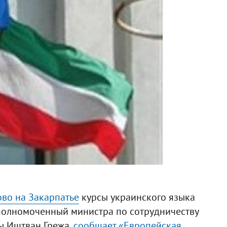
ово на Закарпатье
курсы украинского языка
уполномоченный министра по сотрудничеству
ы Иштван Грежа,
сообщает «Европейская