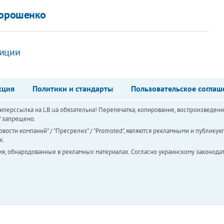
Порошенко
лиции
кция
Политики и стандарты
Пользовательское соглаш
перссылка на LB.ua обязательна! Перепечатка, копирование, воспроизведени
а" запрещено.
вости компаний" / "Пресрелиз" / "Promoted", являются рекламными и публикуют
х.
ия, обнародованные в рекламных материалах. Согласно украинскому законодат