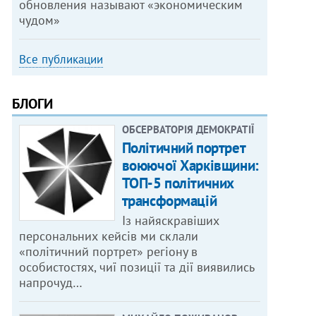
обновления называют «экономическим
чудом»
Все публикации
БЛОГИ
ОБСЕРВАТОРІЯ ДЕМОКРАТІЇ
Політичний портрет
воюючої Харківщини:
ТОП-5 політичних
трансформацій
Із найяскравіших
персональних кейсів ми склали
«політичний портрет» регіону в
особистостях, чиї позиції та дії виявились
напрочуд…