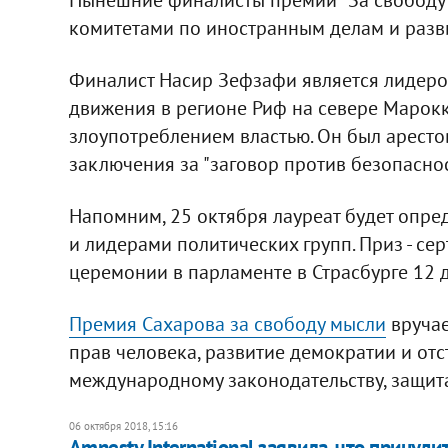
комитетами по иностранным делам и разви
Финалист Насир Зефзафи является лидером
движения в регионе Риф на севере Марокк
злоупотреблением властью. Он был арестов
заключения за "заговор против безопаснос
Напомним, 25 октября лауреат будет опр
и лидерами политических групп. Приз - сер
церемонии в парламенте в Страсбурге 12 
Премия Сахарова за свободу мысли
вручае
прав человека, развитие демократии и отс
международному законодательству, защит
06 октября 2018, 15:16
Amnesty International заявила, что принуд