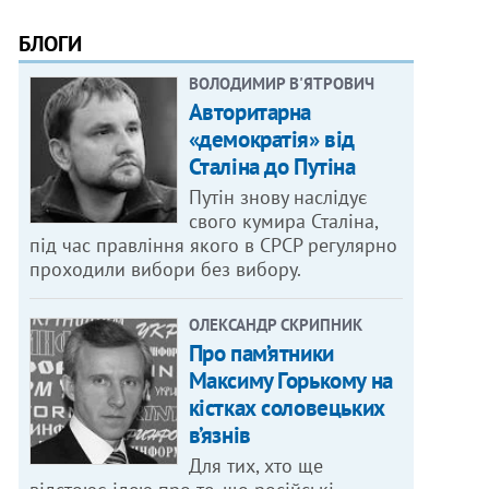
БЛОГИ
ВОЛОДИМИР В'ЯТРОВИЧ
Авторитарна
«демократія» від
Сталіна до Путіна
Путін знову наслідує
свого кумира Сталіна,
під час правління якого в СРСР регулярно
проходили вибори без вибору.
ОЛЕКСАНДР СКРИПНИК
Про пам’ятники
Максиму Горькому на
кістках соловецьких
в’язнів
Для тих, хто ще