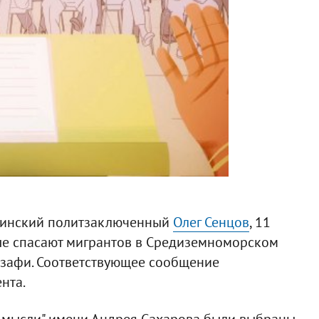
аинский политзаключенный
Олег Сенцов
, 11
ые спасают мигрантов в Средиземноморском
фзафи. Соответствующее сообщение
нта.
 мысли" имени Андрея Сахарова были выбраны