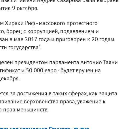
тия 9 октября.
 Хираки Риф - массового протестного
о, борец с коррупцией, подавлением и
ан в мае 2017 года и приговорен к 20 годам
ти государства".
еделен президентом парламента Антонио Таяни
тификат и 50 000 евро - будет вручен на
декабря.
тся за достижения в таких сферах, как защита
таивание верховенства права, уважение к
а прав меньшинств.
ительное кормление Сенцова - пытка