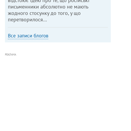
відстоює ідею про те, що російські
письменники абсолютно не мають
жодного стосунку до того, у що
перетворилося…
Все записи блогов
РЕКЛАМА