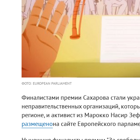
ФОТО: EUROPEAN PARLIAMENT
Финалистами премии Сахарова стали укр
неправительственных организаций, котор
регионе, и активист из Марокко Насир Зе
размещено
на сайте Европейского парламе
Нынешние финалисты премии "За свободу