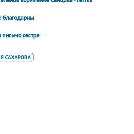
е благодарны
л письмо сестре
Я САХАРОВА