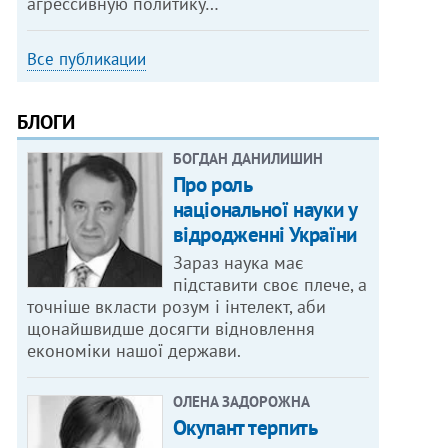
агрессивную политику…
Все публикации
БЛОГИ
БОГДАН ДАНИЛИШИН
Про роль
національної науки у
відродженні України
Зараз наука має
підставити своє плече, а
точніше вкласти розум і інтелект, аби
щонайшвидше досягти відновлення
економіки нашої держави.
ОЛЕНА ЗАДОРОЖНА
Окупант терпить