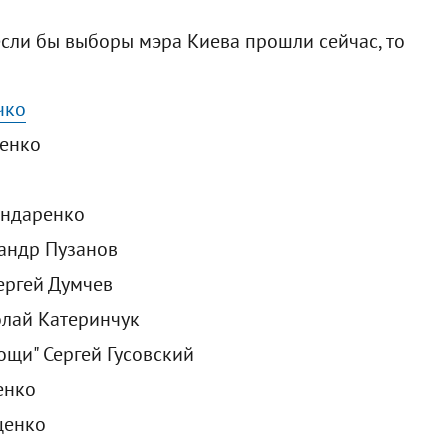
если бы выборы мэра Киева прошли сейчас, то
чко
ченко
ондаренко
сандр Пузанов
ергей Думчев
олай Катеринчук
ощи" Сергей Гусовский
енко
ценко