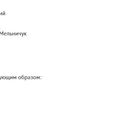
ий
н
 Мельничук
дующим образом: