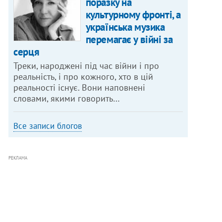
поразку на
культурному фронті, а
українська музика
перемагає у війні за
серця
Треки, народжені під час війни і про
реальність, і про кожного, хто в цій
реальності існує. Вони наповнені
словами, якими говорить…
Все записи блогов
РЕКЛАМА