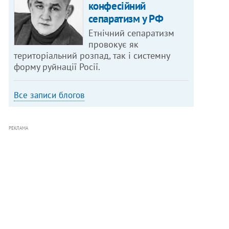
конфесійний
сепаратизм у РФ
Етнічний сепаратизм
провокує як
територіальний розпад, так і системну
форму руйнації Росії.
Все записи блогов
РЕКЛАМА