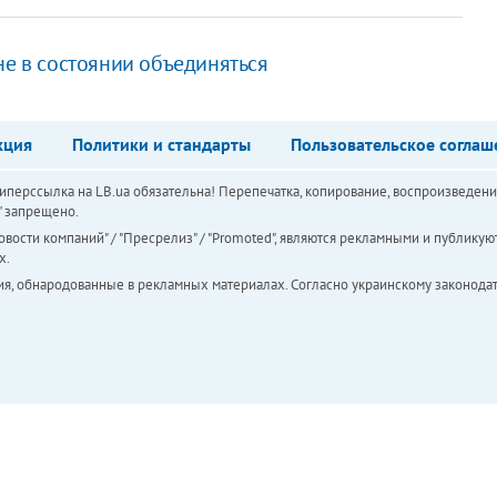
не в состоянии объединяться
кция
Политики и стандарты
Пользовательское соглаш
перссылка на LB.ua обязательна! Перепечатка, копирование, воспроизведени
а" запрещено.
вости компаний" / "Пресрелиз" / "Promoted", являются рекламными и публикуют
х.
ия, обнародованные в рекламных материалах. Согласно украинскому законодат