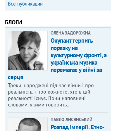
Все публикации
БЛОГИ
ОЛЕНА ЗАДОРОЖНА
Окупант терпить
поразку на
культурному фронті, а
українська музика
перемагає у війні за
серця
Треки, народжені під час війни і про
реальність, і про кожного, хто в цій
реальності існує. Вони наповнені
словами, якими говорить…
ПАВЛО ЛИСЯНСЬКИЙ
Розпад імперії. Етно-