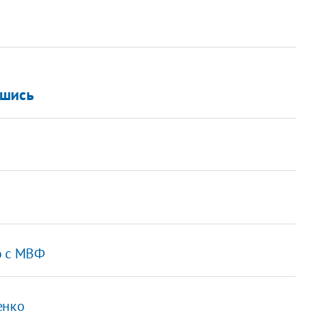
вшись
о с МВФ
енко