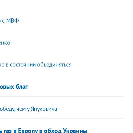
о с МВФ
енко
не в состоянии объединяться
овых благ
беду, чем у Януковича
 газ в Европу в обход Украины