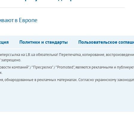
вают в Европе
кция
Политики и стандарты
Пользовательское соглаш
перссылка на LB.ua обязательна! Перепечатка, копирование, воспроизведени
а" запрещено.
вости компаний" / "Пресрелиз" / "Promoted", являются рекламными и публикуют
х.
ия, обнародованные в рекламных материалах. Согласно украинскому законодат