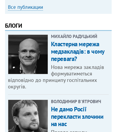
Все публикации
БЛОГИ
МИХАЙЛО РАДУЦЬКИЙ
Кластерна мережа
медзакладів: в чому
перевага?
Нова мережа закладів
формуватиметься
відповідно до принципу госпітальних
округів.
ВОЛОДИМИР В'ЯТРОВИЧ
Не дамо Росії
перекласти злочини
на нас