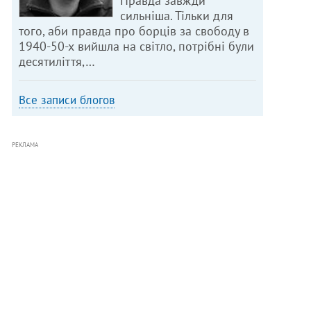
Правда завжди
сильніша. Тільки для
того, аби правда про борців за свободу в
1940-50-х вийшла на світло, потрібні були
десятиліття,…
Все записи блогов
РЕКЛАМА