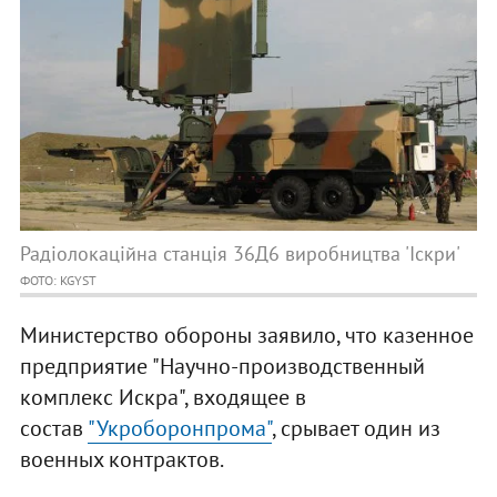
Радіолокаційна станція 36Д6 виробництва 'Іскри'
ФОТО: KGYST
Министерство обороны заявило, что казенное
предприятие "Научно-производственный
комплекс Искра", входящее в
состав
"Укроборонпрома"
, срывает один из
военных контрактов.