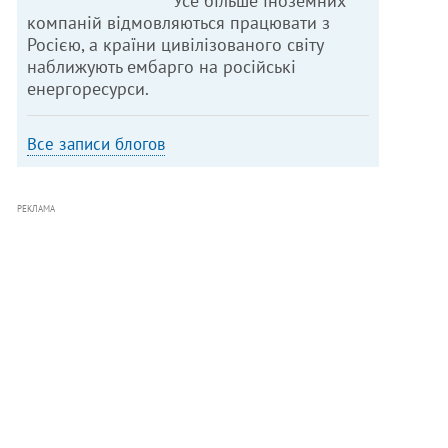
Усе більше іноземних
компаній відмовляються працювати з
Росією, а країни цивілізованого світу
наближують ембарго на російські
енергоресурси.
Все записи блогов
РЕКЛАМА