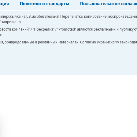
кция
Политики и стандарты
Пользовательское соглаш
перссылка на LB.ua обязательна! Перепечатка, копирование, воспроизведени
а" запрещено.
вости компаний" / "Пресрелиз" / "Promoted", являются рекламными и публикуют
х.
ия, обнародованные в рекламных материалах. Согласно украинскому законодат