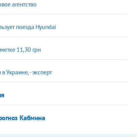
овое агентство
льзует поезда Hyundai
метке 11,30 грн
в Украине, - эксперт
ия
прогноз Кабмина