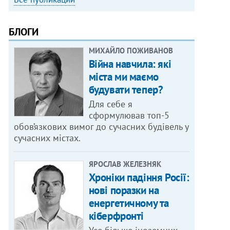
БЛОГИ
МИХАЙЛО ПОЖИВАНОВ
Війна навчила: які
міста ми маємо
будувати тепер?
Для себе я
сформулював топ-5
обов’язкових вимог до сучасних будівель у
сучасних містах.
ЯРОСЛАВ ЖЕЛЕЗНЯК
Хроніки падіння Росії:
нові поразки на
енергетичному та
кіберфронті