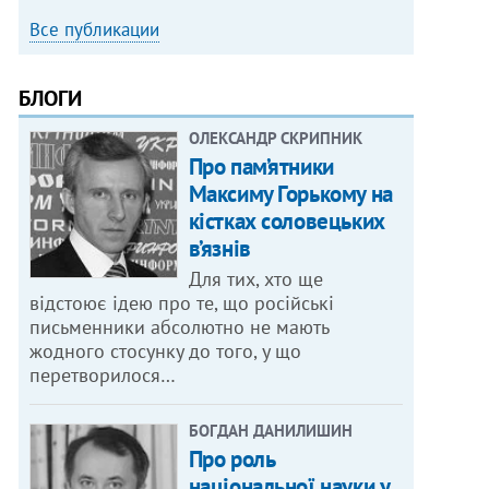
Все публикации
БЛОГИ
ОЛЕКСАНДР СКРИПНИК
Про пам’ятники
Максиму Горькому на
кістках соловецьких
в’язнів
Для тих, хто ще
відстоює ідею про те, що російські
письменники абсолютно не мають
жодного стосунку до того, у що
перетворилося…
БОГДАН ДАНИЛИШИН
Про роль
національної науки у