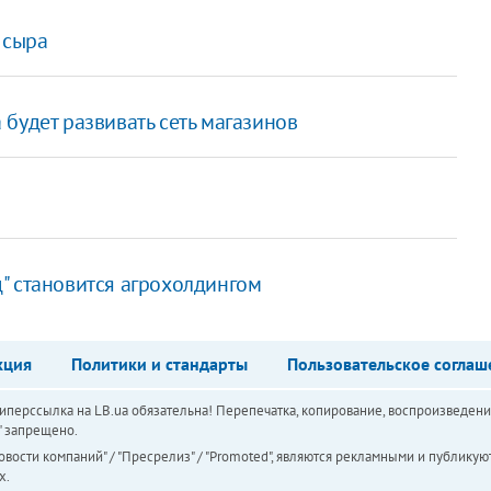
 сыра
будет развивать сеть магазинов
" становится агрохолдингом
кция
Политики и стандарты
Пользовательское соглаш
перссылка на LB.ua обязательна! Перепечатка, копирование, воспроизведени
а" запрещено.
вости компаний" / "Пресрелиз" / "Promoted", являются рекламными и публикуют
х.