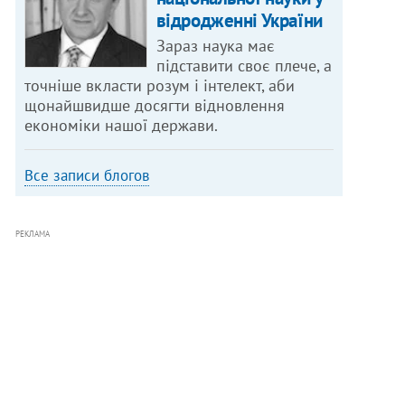
відродженні України
Зараз наука має
підставити своє плече, а
точніше вкласти розум і інтелект, аби
щонайшвидше досягти відновлення
економіки нашої держави.
Все записи блогов
РЕКЛАМА