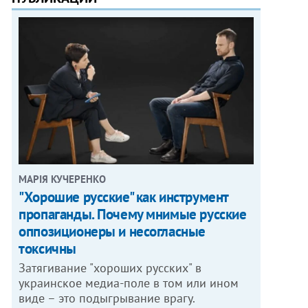
МАРІЯ КУЧЕРЕНКО
"Хорошие русские" как инструмент
пропаганды. Почему мнимые русские
оппозиционеры и несогласные
токсичны
Затягивание "хороших русских" в
украинское медиа-поле в том или ином
виде – это подыгрывание врагу.