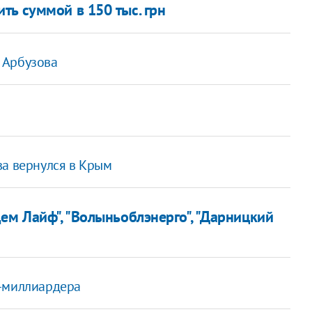
ть суммой в 150 тыс. грн
 Арбузова
а вернулся в Крым
ем Лайф", "Волыньоблэнерго", "Дарницкий
а-миллиардера