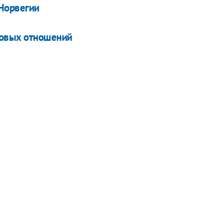
 Норвегии
говых отношений