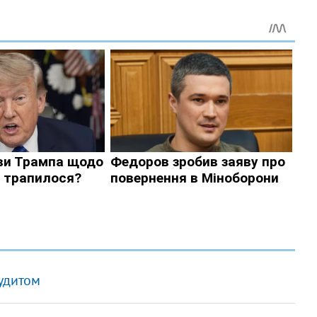
удитом