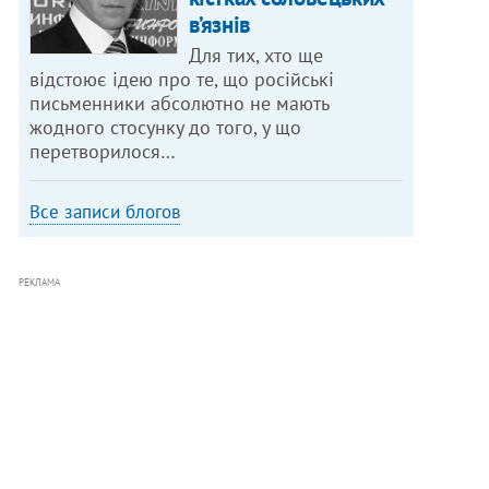
в’язнів
Для тих, хто ще
відстоює ідею про те, що російські
письменники абсолютно не мають
жодного стосунку до того, у що
перетворилося…
Все записи блогов
РЕКЛАМА