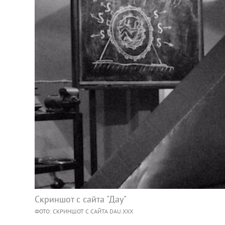
Скриншот с сайта "Дау"
ФОТО: СКРИНШОТ С САЙТА DAU.XXX