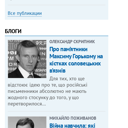
Все публикации
БЛОГИ
ОЛЕКСАНДР СКРИПНИК
Про пам’ятники
Максиму Горькому на
кістках соловецьких
в’язнів
Для тих, хто ще
відстоює ідею про те, що російські
письменники абсолютно не мають
жодного стосунку до того, у що
перетворилося…
МИХАЙЛО ПОЖИВАНОВ
Війна навчила: які