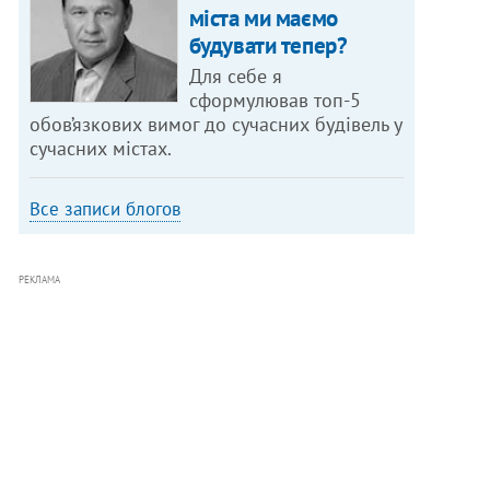
міста ми маємо
будувати тепер?
Для себе я
сформулював топ-5
обов’язкових вимог до сучасних будівель у
сучасних містах.
Все записи блогов
РЕКЛАМА