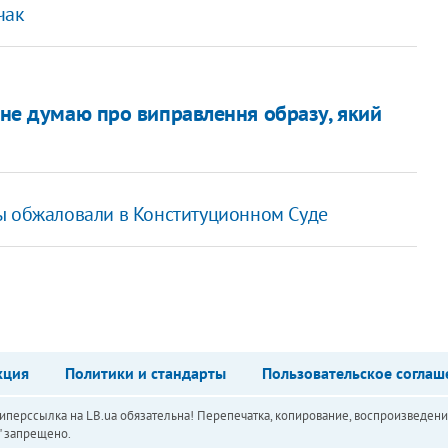
чак
я не думаю про виправлення образу, який
ы обжаловали в Конституционном Суде
кция
Политики и стандарты
Пользовательское соглаш
перссылка на LB.ua обязательна! Перепечатка, копирование, воспроизведени
а" запрещено.