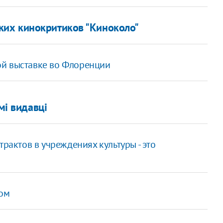
их кинокритиков "Киноколо"
ой выставке во Флоренции
мі видавці
рактов в учреждениях культуры - это
бом