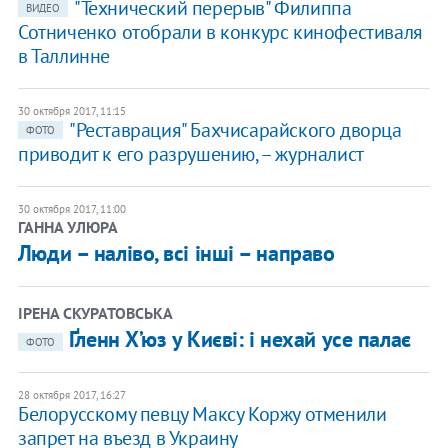
"Технический перерыв" Филиппа
ВИДЕО
Сотниченко отобрали в конкурс кинофестиваля
в Таллинне
30 октября 2017, 11:15
"Реставрация" Бахчисарайского дворца
ФОТО
приводит к его разрушению, – журналист
30 октября 2017, 11:00
ГАННА УЛЮРА
​Люди – наліво, всі інші – направо
ІРЕНА СКУРАТОВСЬКА
Ґленн Х’юз у Києві: і нехай усе палає
ФОТО
28 октября 2017, 16:27
Белорусскому певцу Максу Коржу отменили
запрет на въезд в Украину