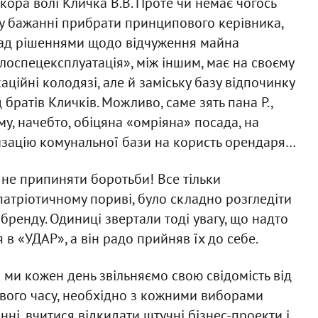
окора волі Кличка В.В. Проте чи немає чогось
му бажанні прибрати принципового керівника,
над рішеннями щодо відчуження майна
лоспецексплуатація», між іншим, має на своєму
каційні колодязі, але й заміську базу відпочинку
братів Кличків. Можливо, саме зять пана Р.,
му, начебто, обіцяна «омріяна» посада, на
зацію комунальної бази на користь орендаря…
 не припиняти боротьби! Все тільки
 патріотичному пориві, було складно розгледіти
 бренду. Одиниці звертали тоді увагу, що надто
в «УДАР», а він радо прийняв їх до себе.
і ми кожен день звільняємо свою свідомість від
вого часу, необхідно з кожними виборами
нні, вчитися відкидати штучні бізнес-проекти і