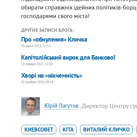
обирати справжніх ідейних політиків-борц
господарями свого міста!
ДРУГИЕ ЗАПИСИ БЛОГА:
Про «обнулення» Кличка
29 июля 2021, 12:52
Капітолійський вирок для Банкової
11 января 2021, 12:20
Хворі на «нікчемність»
05 ноября 2020, 09:56
, Директор Центру с
Юрій Лагутов
КИЕВСОВЕТ
КГГА
ВИТАЛИЙ КЛИЧКО