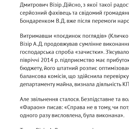
Дмитрович Візір. Дійсно, з якої такої рад
серйозний фахівець та свідомий громадян
Бондаренком В.Д. вже після перемоги наро
Витримавши «поєдинок поглядів» (Кличко В
Візір А.Д. продовжував сумлінне виконання
господарська спроба «зачистки». З’ясувало
півріччі 2014 р. підприємство має прибуто
бюджету, його штатний розпис оптимізован
балансова комісія, що здійснила перевірку 
департаменту майна, визнала діяльність К
Але звільнення сталося. Безпідставне та 
«Фараон» писав: «Справа не в тому, чи потр
одного разу висловлена, була виконана».