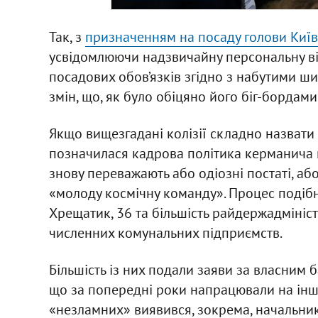
Так, з
призначенням на посаду голови Київс
усвідомлюючи надзвичайну персональну ві
посадових обов’язків згідно з набутими 
змін, що, як було обіцяно його біг-бордами
Якщо вищезгадані колізії складно назват
позначилася кадрова політика керманича 
знову переважають або одіозні постаті, або
«молоду космічну команду». Процес подібн
Хрещатик, 36 та більшість райдержадмініст
численних комунальних підприємств.
Більшість із них подали заяви за власним 
що за попередні роки напрацювали на іншу
«незламних» виявився, зокрема, начальни