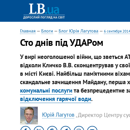
Главная
—
Блоги
—
Блог Юрія Лагутова
—
6 сентября 201
Сто днів під УДАРом
У вирі неоголошеної війни, що зветься А
відколи Кличко В.В. сконцентрував у сво
в місті Києві. Найбільш пам’ятними віхам
скандальне зачищення Майдану, перша 
комунальні послуги
та безпрецедентне за
відключення гарячої води
.
, Директор Центру с
Юрій Лагутов