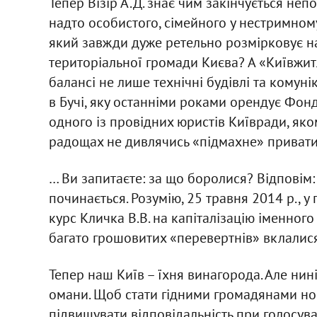
Тепер Візір А.Д. знає чим закінчується неп
надто особистого, сімейного у нестримно
який завжди дуже ретельно розмірковує 
територіальної громади Києва? А «Київжит
балансі не лише технічні будівлі та комуні
в Бучі, яку останніми роками орендує Фонд 
одного із провідних юристів Київради, яко
радощах не дивлячись «підмахне» привати
… Ви запитаєте: за що боролися? Відповім:
починається. Розумію, 25 травня 2014 р., у
курс Кличка В.В. на капіталізацію іменного
багато грошовитих «перевертнів» вклалися 
Тепер наш Київ – їхня винагорода. Але нин
омани. Щоб стати гідними громадянами но
підвищувати відповідальність при голосува