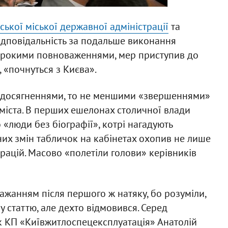
ької міської державної адміністрації
та
дповідальність за подальше виконання
широкими повноваженнями, мер приступив до
, «почнуться з Києва».
и досягненнями, то не меншими «звершеннями»
міста. В перших ешелонах столичної влади
 «люди без біографії», котрі нагадують
их змін табличок на кабінетах охопив не лише
рацій. Масово «полетіли голови» керівників
бажанням після першого ж натяку, бо розуміли,
 статтю, але дехто відмовився. Серед
к КП «Київжитлоспецексплуатація» Анатолій