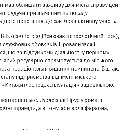
ості мав облишати важливу для міста справу цей
ин, будучи призначеним на посаду
дного повстання, де сам брав активну участь.
.В. особисто здійснював психологічний тиск),
 службових обов’язків. Провалилася і
ся, що за підсумками діяльності у першому
к, який регулярно спрямовується до міського
о, а нераціональні видатки припинено. Відтак,
стану підприємства від імені міського
П «Київжитлоспецексплуатація» задовільною.
волюнтаристське… Болеслав Прус у романі
ібні піраміди, а в тому, аби воля фараона,