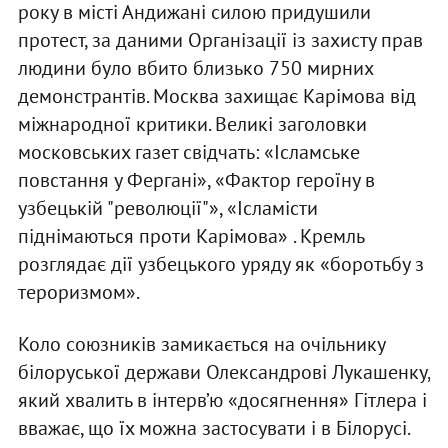
року в місті Андижані силою придушили
протест, за даними Організації із захисту прав
людини було вбито близько 750 мирних
демонстрантів. Москва захищає Карімова від
міжнародної критики. Великі заголовки
московських газет свідчать: «Ісламське
повстання у Фергані», «Фактор героїну в
узбецькій "революції"», «Ісламісти
піднімаються проти Карімова» . Кремль
розглядає дії узбецького уряду як «боротьбу з
тероризмом».
Коло союзників замикається на очільнику
білоруської держави Олександрові Лукашенку,
який хвалить в інтерв’ю «досягнення» Гітлера і
вважає, що їх можна застосувати і в Білорусі.