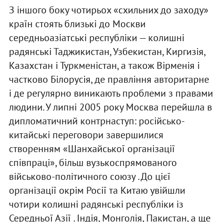
З іншого боку чотирьох «схильних до заходу»
країн стоять близькі до Москви
середньоазіатські республіки — колишні
радянські Таджикистан, Узбекистан, Киргизія,
Казахстан і Туркменістан, а також Вірменія і
частково Білорусія, де правління авторитарне
і де регулярно виникають проблеми з правами
людини. У липні 2005 року Москва перейшла в
дипломатичний контрнаступ: російсько-
китайські переговори завершилися
створенням «Шанхайської організації
співпраці», більш вузькоспрямованого
військово-політичного союзу . До цієї
організації окрім Росії та Китаю увійшли
чотири колишні радянські республіки із
Середньої Азії . Індія, Монголія, Пакистан, а ще