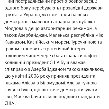
Нині пострадянський простір розколовся. З
одного боку перебувають прозахідні держави
Грузія та Україна, які вже стали на шлях
демократії, і маленька аграрна республіка
Молдова з дещо авторитарним режимом, а
також Азербайджан. Маленька республіка між
Кавказом, Каспійським морем, Туреччиною та
Іраком становить стратегічний інтерес
головним чином через багаті запаси нафти.
Колишній президент США Буш вважав
співпрацю з Азербайджаном такою важливою,
що у квітні 2006 року прийняв президента
Ільхама Алієва в Білому домі. Але за гучною
заявою Буша, що він хоче демократизувати
світ, Москва бачить лише подвійні стандарти
США.