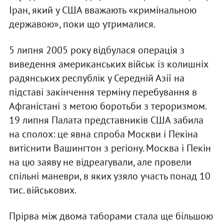
Іран, який у США вважають «кримінальною
державою», поки що утрималися.
5 липня 2005 року відбулася операція з
виведення американських військ із колишніх
радянських республік у Середній Азії на
підставі закінчення терміну перебування в
Афганістані з метою боротьби з тероризмом.
19 липня Палата представників США забила
на сполох: це явна спроба Москви і Пекіна
витіснити Вашингтон з регіону. Москва і Пекін
на цю заяву не відреагували, але провели
спільні маневри, в яких узяло участь понад 10
тис. військових.
Прірва між двома таборами стала ще більшою