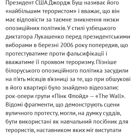
Президент США Джордж Буш називає його
«найбільшим терористом» і вважає, що він
має відповісти за таємне зникнення низки
опозиційних політиків. У стилі узбецького
диктатора Лукашенко перед президентськими
виборами в березні 2006 року попередив, що
протестуватиме проти фальсифікації і
вважатиме її проявом тероризму. Пізніше
білоруського опозиційного політика засудили
на п’ять місяців в’язниці за те, що при обшукові
в його квартирі було знайдено відеозапис
рок-опери групи «Пінк Флойд» — «The Wall».
Відомі фрагменти, що демонструють сцени
вуличного протесту, могли, на думку суддів,
бути використані як навчальний посібник для
терористів, наставником яких міг виступати