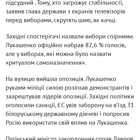
підсудний . Тому, хто загрожує стабільності,
заявив глава держави з екранів телевізорів
перед виборами, скрутять шию, як качці.
Західні спостерігачі назвали вибори спірними.
Лукашенко офіційно набрав 82,6 % голосів,
але у виборах, які можна було назвати
«ритуалом самоназначення».
На вулицю вийшла опозиція. Лукашенко
руками міліції силою розігнав демонстрантів і
заарештував лідерів опозиції. Західні політики
оголосили санкції, ЄС увів заборону на в’їзд 31
білоруському державному діячеві і попросив
Росію використати свій вплив на Лукашенка.
Путінський міністр закордонних справ Лавров