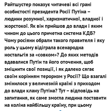
Райтшустер показує читачеві всі грані
особистості президента Росії Путіна –
людини розумної, харизматичної, владної і
жорстокої. Як він прийшов до влади і яким
чином до цього причетна система КДБ?
Чому росіяни обрали такого правителя і яку
роль у цьому відіграла всенародна
ностальгія за «совком»? До яких методів
вдавалися Путін та його оточення, щоб
зміцнити свої позиції, і як далеко сягає
своїм корінням тероризм у Росії? Що взагалі
змінилося у величезній країні з приходом
до влади клану Путіна? Тут – відповідь на
запитання, як саме змогла людина поставити
на коліна найбільшу країну, при цьому