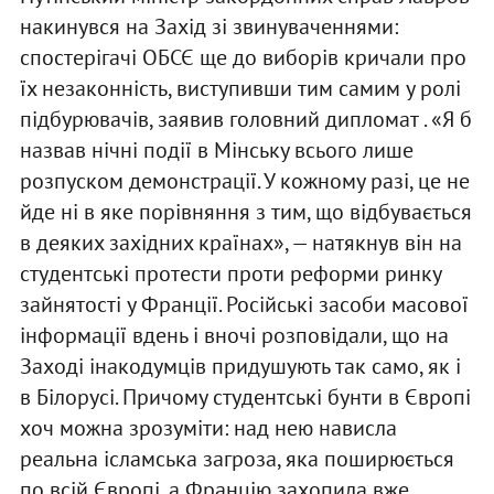
накинувся на Захід зі звинуваченнями:
спостерігачі ОБСЄ ще до виборів кричали про
їх незаконність, виступивши тим самим у ролі
підбурювачів, заявив головний дипломат . «Я б
назвав нічні події в Мінську всього лише
розпуском демонстрації. У кожному разі, це не
йде ні в яке порівняння з тим, що відбувається
в деяких західних країнах», — натякнув він на
студентські протести проти реформи ринку
зайнятості у Франції. Російські засоби масової
інформації вдень і вночі розповідали, що на
Заході інакодумців придушують так само, як і
в Білорусі. Причому студентські бунти в Європі
хоч можна зрозуміти: над нею нависла
реальна ісламська загроза, яка поширюється
по всій Європі, а Францію захопила вже