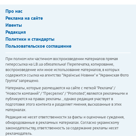
Про нас
Реклама на сайте
Ивенты
Редакция
Политики и стандарты
Пользовательское соглашение
При полном или частичном воспроизведении материалов прямая
гиперссылка на LB.ua обязательна! Перепечатка, копирование,
воспроизведение или иное использование материалов, в которых
содержится ссылка на агентство "Українськi Новини" и "Украинская Фото
Группа" запрещено.
Материалы, которые размещаются на сайте с меткой "Реклама" /
"Новости компаний" / "Пресрелиз" / "Promoted", являются рекламными и
публикуются на правах рекламы. , однако редакция участвует в
подготовке этого контента и разделяет мнения, высказанные в этих
материалах.
Редакция не несет ответственности за факты и оценочные суждения,
обнародованные в рекламных материалах. Согласно украинскому
законодательству, ответственность за содержание рекламы несет
рекламодатель.