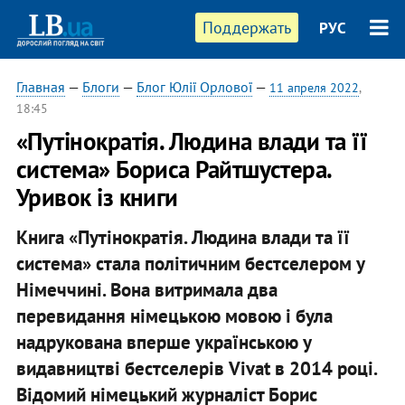
Поддержать
РУС
Главная
—
Блоги
—
Блог Юлії Орлової
—
11 апреля 2022
,
18:45
«Путінократія. Людина влади та її
система» Бориса Райтшустера.
Уривок із книги
Книга «Путінократія. Людина влади та її
система» стала політичним бестселером у
Німеччині. Вона витримала два
перевидання німецькою мовою і була
надрукована вперше українською у
видавництві бестселерів Vivat в 2014 році.
Відомий німецький журналіст Борис