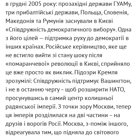
в грудні 2005 року: прозахідні держави ГУАМу,
три прибалтійські держави, Польща, Словенія,
Македонія та Румунія заснували в Києві
«Співдружність демократичного вибору». Одна
з його цілей — підтримка руху до демократії в
інших країнах. Російське керівництво, яке ще
не встигло вийти зі стану шоку після
«помаранчевої» революції в Києві, сприйняло
це вже просто як виклик. Підозри Кремля
зрозумілі: Співдружність підтримує Вашингтон,
і не в останню чергу – щоб розширити НАТО,
просунувшись в самий центр колишньої
радянської імперії. З точки зору Москви, тепер
ця імперія розділилася на дві частини – на
друзів і ворогів Росії. Москва, з-поміж іншого,
відреагувала тим, що підняла до світового