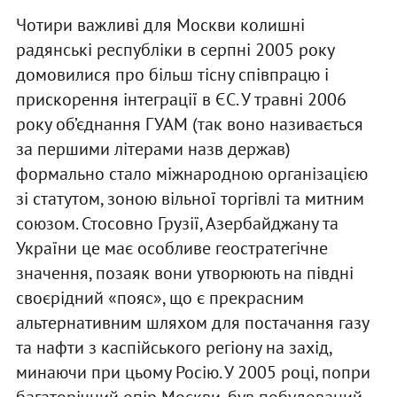
Чотири важливі для Москви колишні
радянські республіки в серпні 2005 року
домовилися про більш тісну співпрацю і
прискорення інтеграції в ЄС. У травні 2006
року об’єднання ГУАМ (так воно називається
за першими літерами назв держав)
формально стало міжнародною організацією
зі статутом, зоною вільної торгівлі та митним
союзом. Стосовно Грузії, Азербайджану та
України це має особливе геостратегічне
значення, позаяк вони утворюють на півдні
своєрідний «пояс», що є прекрасним
альтернативним шляхом для постачання газу
та нафти з каспійського регіону на захід,
минаючи при цьому Росію. У 2005 році, попри
багаторічний опір Москви, був побудований