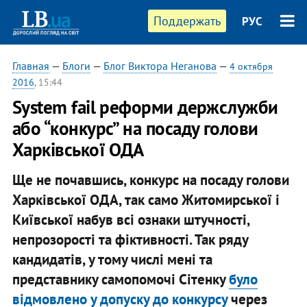
Поддержать
РУС
Главная
—
Блоги
—
Блог Виктора Неганова
—
4 октября
2016
, 15:44
System fail реформи держслужби
або “конкурс” на посаду голови
Харківської ОДА
Ще не почавшись, конкурс на посаду голови
Харківської ОДА, так само Житомирської і
Київської набув всі ознаки штучності,
непрозорості та фіктивності. Так ряду
кандидатів, у тому числі мені та
представнику самопомочі Сітенку
було
відмовлено у допуску до конкурсу
через