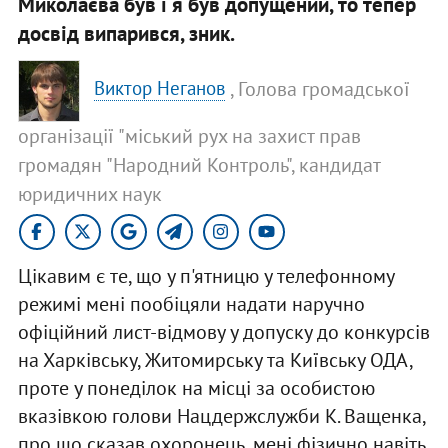
Миколаєва був і я був допущений, то тепер
досвід випарився, зник.
, Голова громадської
Виктор Неганов
організації "міський рух на захист прав
громадян "Народний Контроль", кандидат
юридичних наук
Цікавим є те, що у п'ятницю у телефонному
режимі мені пообіцяли надати наручно
офіційний лист-відмову у допуску до конкурсів
на Харківську, Житомирську та Київську ОДА,
проте у понеділок на місці за особистою
вказівкою голови Нацдержслужби К. Ващенка,
про що сказав охоронець, мені фізично навіть