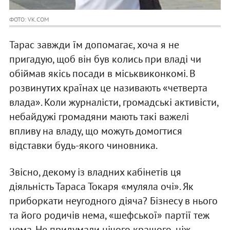
ФОТО: VK.COM
Тарас завжди їм допомагає, хоча я не
пригадую, щоб він був колись при владі чи
обіймав якісь посади в міськвиконкомі. В
розвинутих країнах це називають «четверта
влада». Коли журналісти, громадські активісти,
небайдужі громадяни мають такі важелі
впливу на владу, що можуть домогтися
відставки будь-якого чиновника.
Звісно, декому із владних кабінетів ця
діяльність Тараса Токаря «муляла очі». Як
приборкати неугодного діяча? Бізнесу в нього
та його родичів нема, «шефської» партії теж
нема. Не придумали нічого кращого, ніж