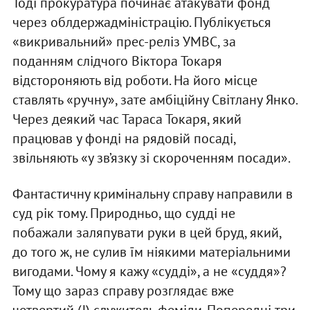
Тоді прокуратура починає атакувати фонд
через облдержадміністрацію. Публікується
«викривальний» прес-реліз УМВС, за
поданням слідчого Віктора Токаря
відстороняють від роботи. На його місце
ставлять «ручну», зате амбіційну Світлану Янко.
Через деякий час Тараса Токаря, який
працював у фонді на рядовій посаді,
звільняють «у зв’язку зі скороченням посади».
Фантастичну кримінальну справу направили в
суд рік тому. Природньо, що судді не
побажали заляпувати руки в цей бруд, який,
до того ж, не сулив їм ніякими матеріальними
вигодами. Чому я кажу «судді», а не «суддя»?
Тому що зараз справу розглядає вже