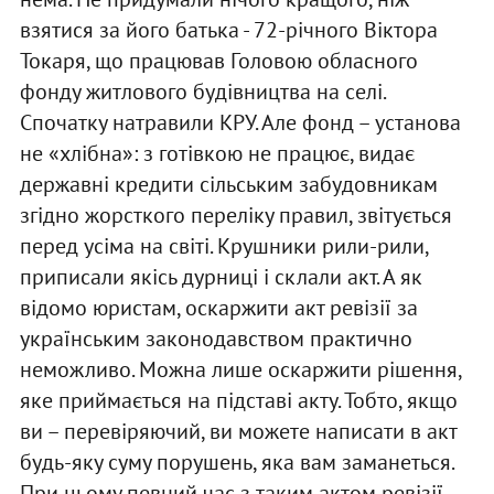
взятися за його батька - 72-річного Віктора
Токаря, що працював Головою обласного
фонду житлового будівництва на селі.
Спочатку натравили КРУ. Але фонд – установа
не «хлібна»: з готівкою не працює, видає
державні кредити сільським забудовникам
згідно жорсткого переліку правил, звітується
перед усіма на світі. Крушники рили-рили,
приписали якісь дурниці і склали акт. А як
відомо юристам, оскаржити акт ревізії за
українським законодавством практично
неможливо. Можна лише оскаржити рішення,
яке приймається на підставі акту. Тобто, якщо
ви – перевіряючий, ви можете написати в акт
будь-яку суму порушень, яка вам заманеться.
При цьому певний час з таким актом ревізії