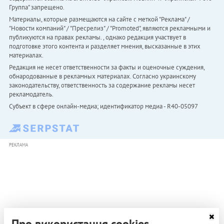
Группа" запрещено.
Материалы, которые размещаются на сайте с меткой "Реклама" /
"Новости компаний" / "Пресрелиз" / "Promoted", являются рекламными и
публикуются на правах рекламы. , однако редакция участвует в
подготовке этого контента и разделяет мнения, высказанные в этих
материалах.
Редакция не несет ответственности за факты и оценочные суждения,
обнародованные в рекламных материалах. Согласно украинскому
законодательству, ответственность за содержание рекламы несет
рекламодатель.
Субъект в сфере онлайн-медиа; идентификатор медиа - R40-05097
РЕКЛАМА
Про використання cookies