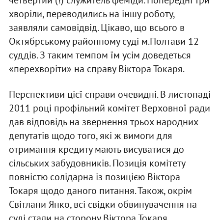
четвертий (!) служитель феміди. Попередні три
хворіли, переводились на іншу роботу,
заявляли самовідвід. Цікаво, що всього в
Октябрському районному суді м.Полтави 12
суддів. З таким темпом їм усім доведеться
«перехворіти» на справу Віктора Токаря.
Перспективи цієї справи очевидні. В листопаді
2011 році профільний комітет Верховної ради
дав відповідь на звернення трьох народних
депутатів щодо того, які ж вимоги для
отримання кредиту мають висуватися до
сільських забудовників. Позиція комітету
повністю солідарна із позицією Віктора
Токаря щодо даного питання. Також, окрім
Світлани Янко, всі свідки обвинувачення на
суді стали на сторону Віктора Токаря.