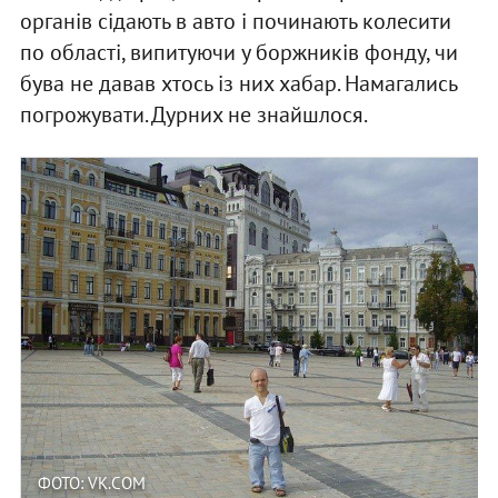
органів сідають в авто і починають колесити
по області, випитуючи у боржників фонду, чи
бува не давав хтось із них хабар. Намагались
погрожувати. Дурних не знайшлося.
ФОТО: VK.COM