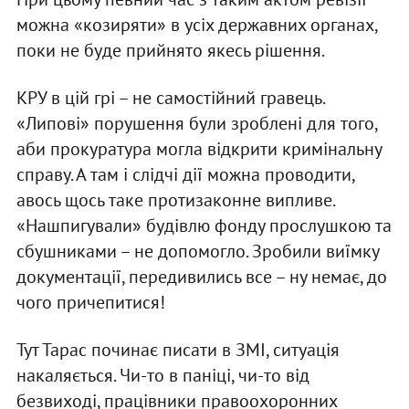
можна «козиряти» в усіх державних органах,
поки не буде прийнято якесь рішення.
КРУ в цій грі – не самостійний гравець.
«Липові» порушення були зроблені для того,
аби прокуратура могла відкрити кримінальну
справу. А там і слідчі дії можна проводити,
авось щось таке протизаконне випливе.
«Нашпигували» будівлю фонду прослушкою та
сбушниками – не допомогло. Зробили виїмку
документації, передивились все – ну немає, до
чого причепитися!
Тут Тарас починає писати в ЗМІ, ситуація
накаляється. Чи-то в паніці, чи-то від
безвиході, працівники правоохоронних