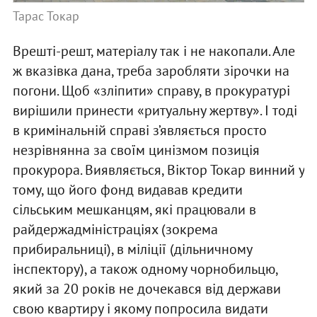
Тарас Токар
Врешті-решт, матеріалу так і не накопали. Але
ж вказівка дана, треба заробляти зірочки на
погони. Щоб «зліпити» справу, в прокуратурі
вирішили принести «ритуальну жертву». І тоді
в кримінальній справі з’являється просто
незрівнянна за своїм цинізмом позиція
прокурора. Виявляється, Віктор Токар винний у
тому, що його фонд видавав кредити
сільським мешканцям, які працювали в
райдержадміністраціях (зокрема
прибиральниці), в міліції (дільничному
інспектору), а також одному чорнобильцю,
який за 20 років не дочекався від держави
свою квартиру і якому попросила видати