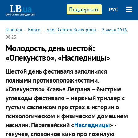
Поддержать
РУС
Главная
—
Блоги
—
Блог Сергея Ксаверова
—
2 июня 2018
,
08:23
Молодость, день шестой:
«Опекунство», «Наследницы»
Шестой день фестиваля заполнился
полными противоположностями.
«Опекунство» Ксавье Леграна – быстрые
углеводы фестиваля – нервный триллер с
густым саспенсом про страх в истории о
психологическом и физическом домашнем
насилии. Парагвайский «
Наследницы
» -
текучее, спокойное кино про пожилую