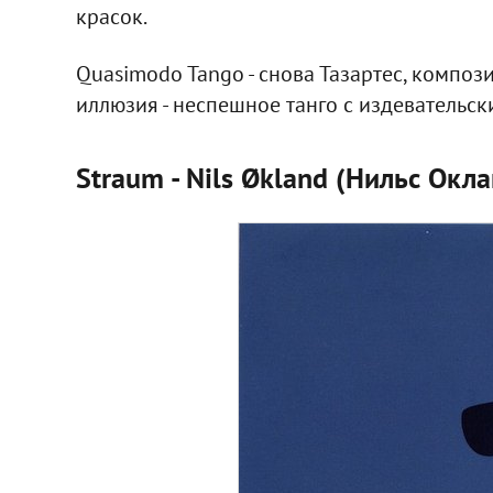
красок.
Quasimodo Tango - cнова Тазартес, компози
иллюзия - неспешное танго с издевательск
Straum - Nils Økland (Нильс Окл