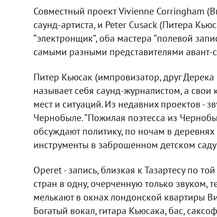
Совместный проект Vivienne Corringham (В
саунд-артиста, и Peter Cusack (Питера Кьюcак
“электронщик”, оба мастера ”полевой запис
самыми разными представителями авант-с
Питер Кьюсак (импровизатор, друг Дерека 
называет себя саунд-журналистом, а свои
мест и ситуаций. Из недавних проектов - з
Чернобыле. “Пожилая поэтесса из Чернобы
обсуждают политику, по ночам в деревнях
инструменты в заброшенном детском саду 
Operet - запись, близкая к Тазартесу по то
стран в одну, очерченную только звуком, 
мелькают в окнах лондонской квартиры Вив
Богатый вокал, гитара Кьюсака, бас, саксо