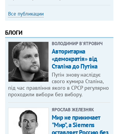
Все публикации
БЛОГИ
ВОЛОДИМИР В'ЯТРОВИЧ
Авторитарна
«демократія» від
Сталіна до Путіна
Путін знову наслідує
свого кумира Сталіна,
під час правління якого в СРСР регулярно
проходили вибори без вибору.
ЯРОСЛАВ ЖЕЛЕЗНЯК
Мир не принимает
"Мир", а Siemens
оставляет Россию без