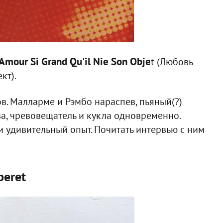
 Amour Si Grand Qu'il Nie Son Obje
t (Любовь
кт).
сов. Малларме и Рэмбо нараспев, пьяный(?)
а, чревовещатель и кукла одновременно.
и удивительный опыт. Почитать интервью с ним
peret