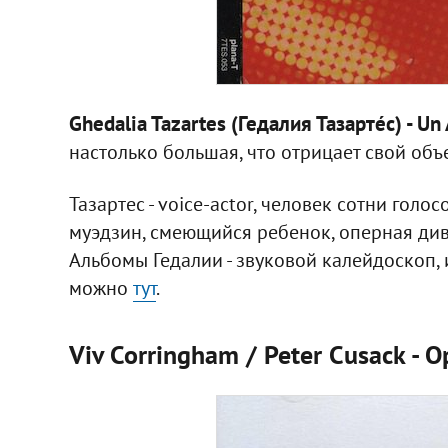
Ghedalia Tazartes (Гедалия Тазартéс) - Un
настолько большая, что отрицает свой объе
Тазартес - voice-actor, человек сотни голо
муэдзин, смеющийся ребенок, оперная див
Альбомы Гедалии - звуковой калейдоскоп, 
можно
тут
.
Viv Corringham / Peter Cusack - O