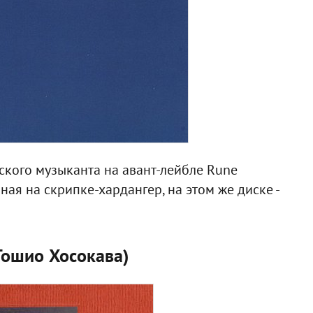
кого музыканта на авант-лейбле Rune
ая на скрипке-хардангер, на этом же диске -
(Тошио Хосокава)