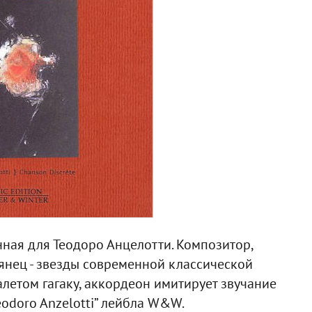
ная для Теодоро Анцелотти. Композитор,
янец - звезды современной классической
алетом гагаку, аккордеон имитирует звучание
eodoro Anzelotti” лейбла W&W.