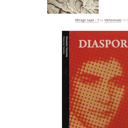
Mirage tape - 1
by
Ukhomusic
on